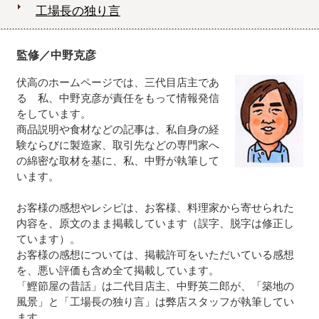
工場長の独り言
監修／中野克彦
伏高のホームページでは、三代目店主であ
る 私、中野克彦が責任をもって情報発信
をしています。
商品説明や食材などの記事は、私自身の経
験ならびに製造家、取引先などの専門家へ
の綿密な取材を基に、私、中野が執筆して
います。
お客様の感想やレシピは、お客様、料理家から寄せられた
内容を、原文のまま掲載しています（誤字、脱字は修正し
ています）。
お客様の感想については、掲載許可をいただいている感想
を、悪い評価も含め全て掲載しています。
「鰹節屋の昔話」は二代目店主、中野英二郎が、「築地の
風景」と「工場長の独り言」は弊店スタッフが執筆してい
ます。