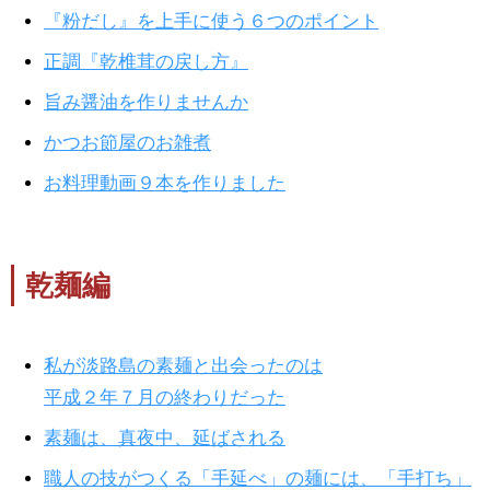
『粉だし』を上手に使う６つのポイント
正調『乾椎茸の戻し方』
旨み醤油を作りませんか
かつお節屋のお雑煮
お料理動画９本を作りました
乾麺編
私が淡路島の素麺と出会ったのは
平成２年７月の終わりだった
素麺は、真夜中、延ばされる
職人の技がつくる「手延べ」の麺には、「手打ち」