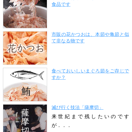
食品です
市販の花かつおは、本節や亀節と似
て非なる物です
食べておいしいまぐろ節をご存じで
すか？
滅び行く技法「薩摩切」
来世紀まで残したいのです
が．．．