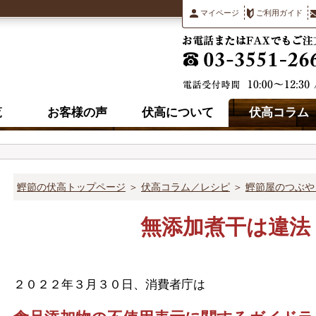
マイページ
ご利用ガイド
覧
お客様の声
伏高について
伏高コラム
鰹節の伏高トップページ
＞
伏高コラム／レシピ
＞
鰹節屋のつぶや
無添加煮干は違法
２０２２年３月３０日、消費者庁は