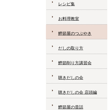
レシピ集
お料理教室
鰹節屋のつぶやき
だしの取り方
鰹節削り方講習会
聴きだしの会
聴きだしの会 店頭編
鰹節屋の昔話