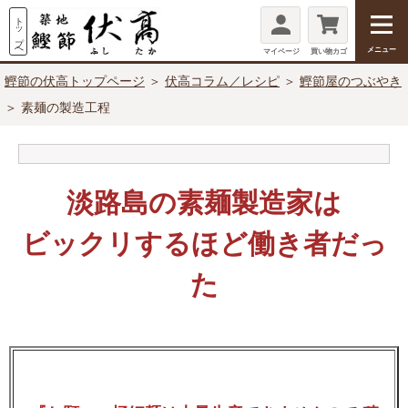
メニュー
マイページ
買い物カゴ
鰹節の伏高トップページ
＞
伏高コラム／レシピ
＞
鰹節屋のつぶやき
＞ 素麺の製造工程
淡路島の素麺製造家は
ビックリするほど働き者だっ
た