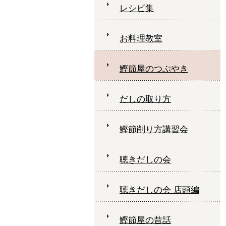
レシピ集
お料理教室
鰹節屋のつぶやき
だしの取り方
鰹節削り方講習会
聴きだしの会
聴きだしの会 店頭編
鰹節屋の昔話