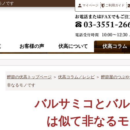
モノです
マイページ
ご利用ガイド
覧
お客様の声
伏高について
伏高コラム
鰹節の伏高トップページ
＞
伏高コラム／レシピ
＞
鰹節屋のつぶや
非なるモノです
バルサミコとバル
は似て非なるモ