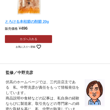
とろける本枯節の削節 20g
¥
496
販売価格
カゴへ入れる
お気に入りへ登録
監修／中野克彦
伏高のホームページでは、三代目店主であ
る 私、中野克彦が責任をもって情報発信を
しています。
商品説明や食材などの記事は、私自身の経験
ならびに製造家、取引先などの専門家への綿
密な取材を基に、私、中野が執筆していま