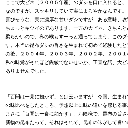
ここで大ビネ（２００５年産）のダシを口に入れると、
なのですが、スッキリしていて実にまろやかなんです。
喜びそうな、実に濃厚な甘いダシですが、ある意味、攻
ちょっとキツイのであります。一方の大ビネ、きちんと
柔らかいので、私の喉もすーっと通ってしまう。このダ
す。本当の昆布ダシの旨さを生まれて初めて経験したと
の後、２００４年、２００３年、２００２年、２００１
私の味覚がそれほど鋭敏でないせいか、正直な話、大ビ
ありませんでした。
「百聞は一見に如かず」とは云いますが、今回、生まれ
の味比べをしたところ、予想以上に味の違いを感じる事
まさに「百聞は一食に如かず」。お陰様で、昆布の旨さ
新物の昆布だって、それはそれで、昆布の味がして旨い