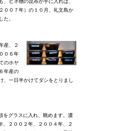
も、ヒネ物の昆布が手に入れば、
２００７年）の１０月、礼文島か
した。
年産、２
００６年
てのホヤ
６年産の
け、一日半かけてダシをとりまし
類をグラスに入れ、眺めます。濃
年、２００２年、２００４年、２