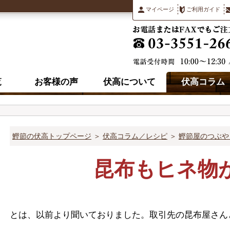
マイページ
ご利用ガイド
覧
お客様の声
伏高について
伏高コラム
鰹節の伏高トップページ
＞
伏高コラム／レシピ
＞
鰹節屋のつぶや
昆布もヒネ物
とは、以前より聞いておりました。取引先の昆布屋さん