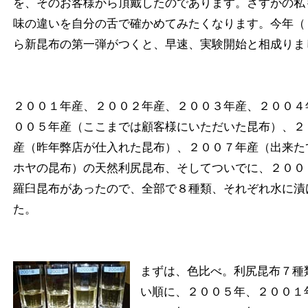
を、そのお客様から頂戴したのであります。さすがの私
味の違いを自分の舌で確かめてみたくなります。今年（
ら新昆布の第一弾がつくと、早速、実験開始と相成りま
２００１年産、２００２年産、２００３年産、２００４
００５年産（ここまでは顧客様にいただいた昆布）、２
産（昨年弊店が仕入れた昆布）、２００７年産（出来た
ホヤの昆布）の天然利尻昆布、そしてついでに、２００
羅臼昆布があったので、全部で８種類、それぞれ水に漬
た。
まずは、色比べ。利尻昆布７種
い順に、２００５年、２００１