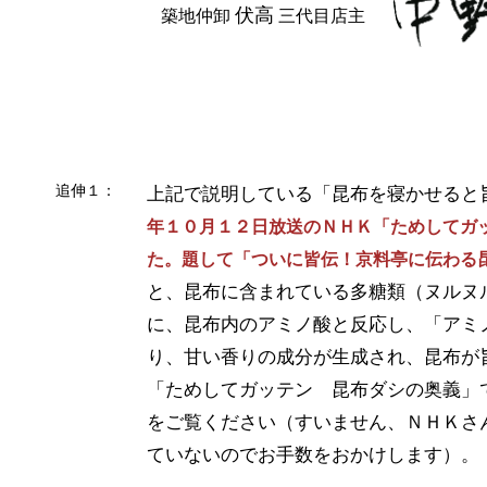
伏高
築地仲卸
三代目店主
追伸１：
上記で説明している「昆布を寝かせると
年１０月１２日放送のＮＨＫ「ためしてガッ
た。題して「ついに皆伝！京料亭に伝わる
と、昆布に含まれている多糖類（ヌルヌ
に、昆布内のアミノ酸と反応し、「アミ
り、甘い香りの成分が生成され、昆布が
「ためしてガッテン 昆布ダシの奥義」
をご覧ください（すいません、ＮＨＫさ
ていないのでお手数をおかけします）。