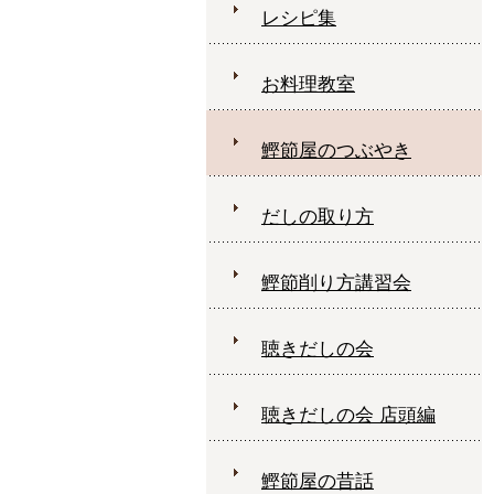
レシピ集
お料理教室
鰹節屋のつぶやき
だしの取り方
鰹節削り方講習会
聴きだしの会
聴きだしの会 店頭編
鰹節屋の昔話