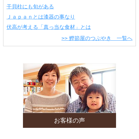
干貝柱にも旬がある
Ｊａｐａｎとは漆器の事なり
伏高が考える「真っ当な食材」とは
>> 鰹節屋のつぶやき 一覧へ
お客様の声