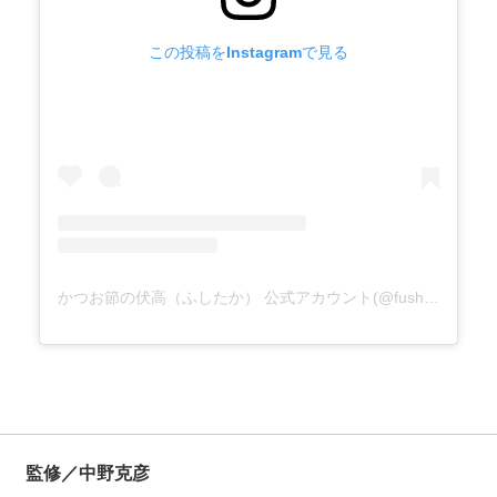
この投稿をInstagramで見る
かつお節の伏高（ふしたか） 公式アカウント(@fushitaka_katsuobushi)がシェアした投稿
監修／中野克彦