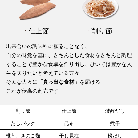
仕上節
削り節
出来合いの調味料に頼ることなく、
自分の味覚を基に、きちんとした食材をきちんと調理
することで豊かな食卓を作り出し、ひいては豊かな人
生を送りたいと考えている方々、
そんな人々に
「真っ当な食材」
を届ける。
これが伏高の商売です。
削り節
仕上節
濃醇だし
だしパック
昆布
煮干
椎茸、きのこ類
干し貝柱
粉だし