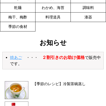
乾麺
わかめ、海苔
調味料
梅干、梅酢
料理道具
漆器
季節の食材
お知らせ
２割引きのお助け価格
焼あご
・・・
で販売中
です。
【季節のレシピ】冷製茶碗蒸し