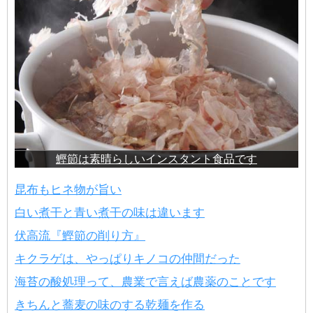
鰹節は素晴らしいインスタント食品です
昆布もヒネ物が旨い
白い煮干と青い煮干の味は違います
伏高流『鰹節の削り方』
キクラゲは、やっぱりキノコの仲間だった
海苔の酸処理って、農業で言えば農薬のことです
きちんと蕎麦の味のする乾麺を作る