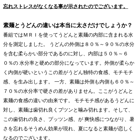
忘れストレスがなくなる事が示されたのでございます。
素麺とうどんの違いは本当に太さだけでしょうか？
番組ではＭＲＩを使ってうどんと素麺の内部に含まれる水
分を測定しました。 うどんの外側は８０％～９０％の水分
を含む柔らかい部分であるのに対し、内部は５０％～６
０％の 水分率と硬めの部分になっています。外側が柔らか
く内側が硬いというこの差がうどん独特の食感、モチモチ
感、を生み出します。 一方、素麺は外側も内側も６０％～
７０％の水分率で硬さの差がありません。ここがうどんと
素麺の食感の違いの由来です。 モチモチ感があるうどんに
対し、素麺は歯切れ良くプツンと噛み切れます。そして、
この歯切れの良さ、プッツン感、が 爽快感につながり、暑
さを忘れるそうめん効果が現れ、夏になると素麺が恋しく
なるのでございます。