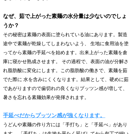
なぜ、茹で上がった素麺の水分量は少ないのでしょ
うか？
その秘密は素麺の表面に塗られている油にあります。製造
途中で素麺が乾燥してしまわないよう、 生地に食用油を塗
ってから素麺の手延べを始めます。出来上がった素麺を倉
庫に寝かせ熟成させます。 その過程で、表面の油が分解さ
れ脂肪酸に変化にします。この脂肪酸の働きで、素麺を茹
でた際に 水を含みにくくなります。結果として、硬めに茹
であがりますので歯切れの良くなりプッツン感が増して、
暑さを忘れる素麺効果が発揮されます。
手延べだからプッツン感が強くなります。
うどんや素麺の作り方には「手打ち」と「手延べ」があり
ます。 「手打ち」は生地を平たく延ばしてから包丁で細い