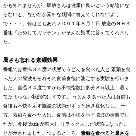
かも知れませんが、民放さんは健康に良いという結論にな
らないと、なかなか素朴な疑問に答えてくれないよう
で・・・。何はともあれ２００１年８月１日 放送のＮＨＫ
番組「ためしてガッテン」がそんな疑問に答えてくれまし
た。
暑さも忘れる素麺効果
番組では室温３４度の状態でうどんを食べた人と 素麺を食
べた人の脳波をそれぞれ食前食後に測定する実験を行いま
した。室温３４度ですから不快指数は多分８５以上、暑く
てたまらない状態のはずです。 うどんを食べた人は食前も
食後も不快を示す脳波の状態がずっと続き変化なし。 一
方、素麺を食べた人は、食前は不快を示す脳波の状態でし
たが、食後はα派が増大し リラックスした状態になったこ
とが示されました。つまるところ、
素麺を食べると暑さを