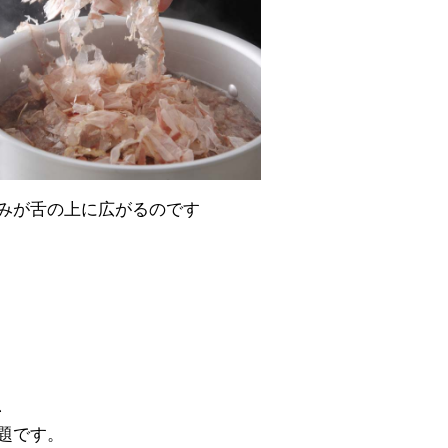
みが舌の上に広がるのです
、
題です。