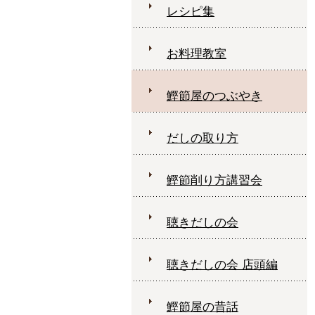
レシピ集
お料理教室
鰹節屋のつぶやき
だしの取り方
鰹節削り方講習会
聴きだしの会
聴きだしの会 店頭編
鰹節屋の昔話