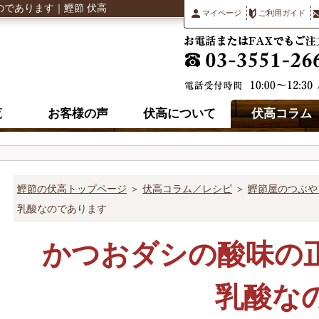
であります｜鰹節 伏高
マイページ
ご利用ガイド
覧
お客様の声
伏高について
伏高コラム
鰹節の伏高トップページ
＞
伏高コラム／レシピ
＞
鰹節屋のつぶや
乳酸なのであります
かつおダシの酸味の
乳酸な