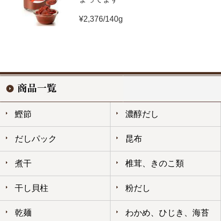
¥2,376/140g
鰹節
濃醇だし
だしパック
昆布
煮干
椎茸、きのこ類
干し貝柱
粉だし
乾麺
わかめ、ひじき、海苔