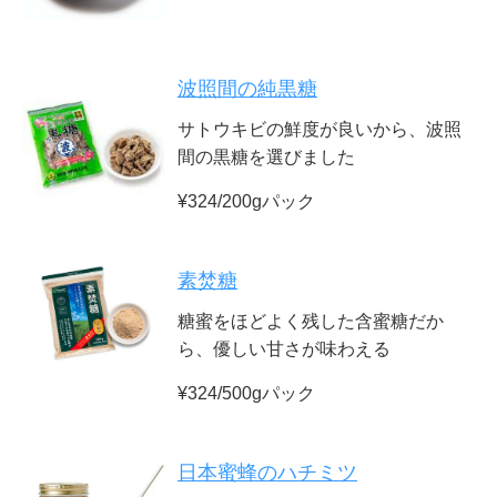
波照間の純黒糖
サトウキビの鮮度が良いから、波照
間の黒糖を選びました
¥324/200gパック
素焚糖
糖蜜をほどよく残した含蜜糖だか
ら、優しい甘さが味わえる
¥324/500gパック
日本蜜蜂のハチミツ