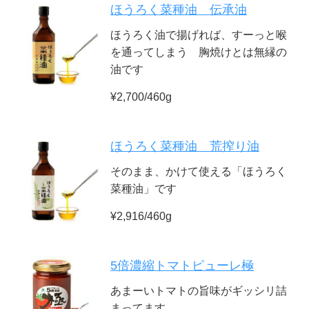
ほうろく菜種油 伝承油
ほうろく油で揚げれば、すーっと喉
を通ってしまう 胸焼けとは無縁の
油です
¥2,700/460g
ほうろく菜種油 荒搾り油
そのまま、かけて使える「ほうろく
菜種油」です
¥2,916/460g
5倍濃縮トマトピューレ極
あまーいトマトの旨味がギッシリ詰
まってます