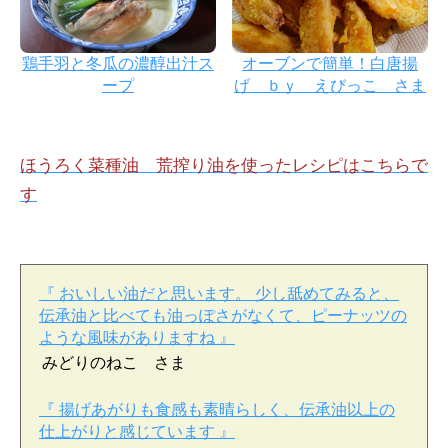
鶏手羽と冬瓜の濃醇出汁ス
オーブンで簡単！白唐揚
ープ
げ ｂｙ えびっこ さま
ほうろく菜種油 荒搾り油を使ったレシピはこちらで
す
『 おいしい油だと思います。 少し舐めてみると、
伝承油と比べても油っぽさがなくて、ピーナッツの
ような風味がありますね 』
みどりのねこ さま
『 揚げあがりも食感も素晴らしく、伝承油以上の
仕上がりと感じています 』