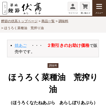
メニュー
マイページ
買い物カゴ
鰹節の伏高トップページ
商品一覧
調味料
ほうろく菜種油 荒搾り油
２割引きのお助け価格
焼あご
・・・
で販
売中です。
調味料
ほうろく菜種油 荒搾り
油
（ほうろくなたねあぶら あらしぼりあぶら）