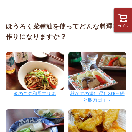
ほうろく菜種油を使って
どんな料理をお
カゴへ
作りになりますか？
きのこの和風マリネ
秋なすの揚げ浸し2種～鰹
と豚肉団子～