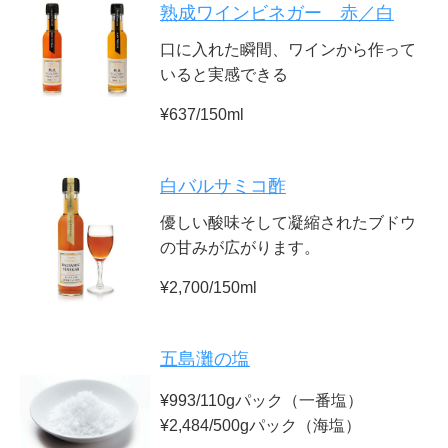
熟成ワインビネガー 赤／白
口に入れた瞬間、ワインから作って
いると実感できる
¥637/150ml
白バルサミコ酢
優しい酸味そして凝縮されたブドウ
の甘みが広がります。
¥2,700/150ml
五島灘の塩
¥993/110gパック（一番塩）
¥2,484/500gパック（海塩）