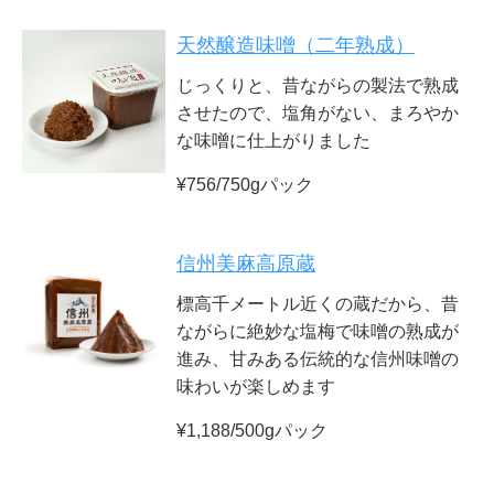
天然醸造味噌（二年熟成）
じっくりと、昔ながらの製法で熟成
させたので、塩角がない、まろやか
な味噌に仕上がりました
¥756/750gパック
信州美麻高原蔵
標高千メートル近くの蔵だから、昔
ながらに絶妙な塩梅で味噌の熟成が
進み、甘みある伝統的な信州味噌の
味わいが楽しめます
¥1,188/500gパック