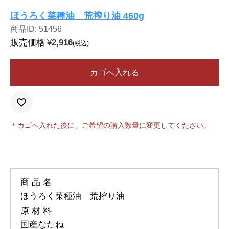
ほうろく菜種油 荒搾り油 460g
商品ID: 51456
販売価格
¥
2,916
税込
カゴへ入れる
＊カゴへ入れた後に、ご希望の購入数量に変更してください。
商 品 名
ほうろく菜種油 荒搾り油
原 材 料
国産なたね