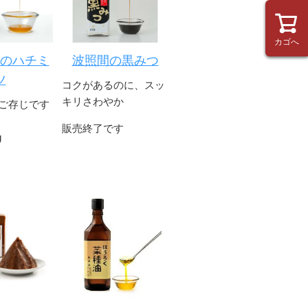
カゴへ
のハチミ
波照間の黒みつ
ツ
コクがあるのに、スッ
キリさわやか
ご存じです
販売終了です
g