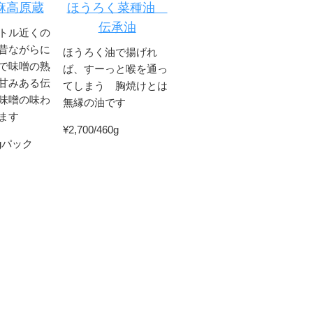
麻高原蔵
ほうろく菜種油
伝承油
トル近くの
昔ながらに
ほうろく油で揚げれ
で味噌の熟
ば、すーっと喉を通っ
甘みある伝
てしまう 胸焼けとは
味噌の味わ
無縁の油です
ます
¥2,700/460g
00gパック