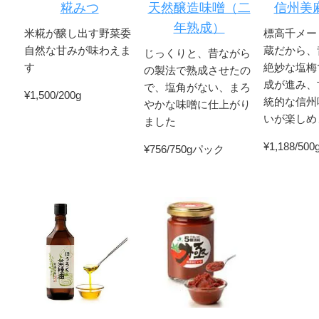
糀みつ
天然醸造味噌（二
信州美
年熟成）
米糀が醸し出す野菜委
標高千メー
自然な甘みが味わえま
蔵だから、
じっくりと、昔ながら
す
絶妙な塩梅
の製法で熟成させたの
成が進み、
で、塩角がない、まろ
¥1,500/200g
統的な信州
やかな味噌に仕上がり
いが楽しめ
ました
¥1,188/5
¥756/750gパック