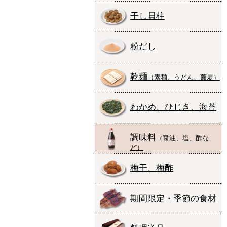
干し貝柱
粉だし
乾麺
（素麺、うどん、蕎麦）
わかめ、ひじき、海苔
調味料
（醤油、塩、酢な
ど）
梅干、梅酢
期間限定・季節の食材