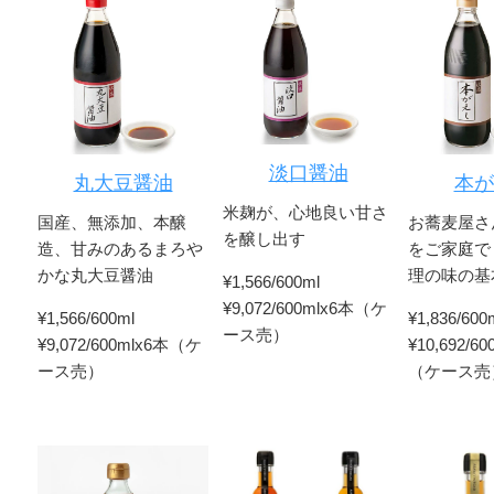
淡口醤油
丸大豆醤油
本が
米麹が、心地良い甘さ
国産、無添加、本醸
お蕎麦屋さ
を醸し出す
造、甘みのあるまろや
をご家庭で
かな丸大豆醤油
理の味の基
¥1,566/600ml
¥9,072/600mlx6本（ケ
¥1,566/600ml
¥1,836/600
ース売）
¥9,072/600mlx6本（ケ
¥10,692/6
ース売）
（ケース売