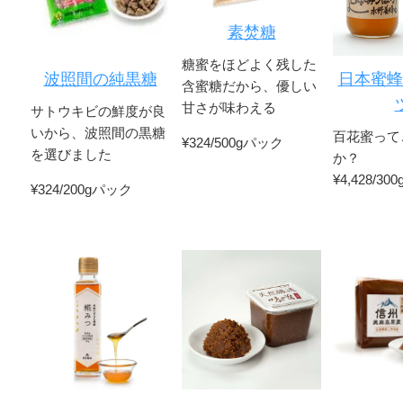
素焚糖
糖蜜をほどよく残した
波照間の純黒糖
日本蜜蜂
含蜜糖だから、優しい
甘さが味わえる
サトウキビの鮮度が良
いから、波照間の黒糖
百花蜜って
¥324/500gパック
を選びました
か？
¥4,428/300
¥324/200gパック