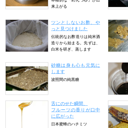
本格的な『めんつゆ』が出
来上がる
ツンとしないお酢、や
っと見つけました
伝統的なお酢造りは純米酒
造りから始まる。先ずは、
白米を研ぎ、蒸します
砂糖は身も心も元気に
します
波照間の純黒糖
舌にのせた瞬間、
フルーツの香りが口中
に広がった
日本蜜蜂のハチミツ