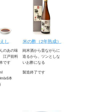
えし
米の酢（2年熟成）
んのあの味
純米酒から昔ながらに
 江戸前料
造るから、ツンとしな
本です
いお酢になる
ml
製造終了です
00mlx6本
）