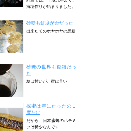
列島では、平成九年より、
海塩作りが始まりました。
砂糖も鮮度が命だった
出来たてのホヤホヤの黒糖
砂糖の世界も複雑だっ
た
糖は甘いが、蜜は苦い
採蜜は年にたったの１
度だけ
だから、日本蜜蜂のハチミ
ツは稀少なんです