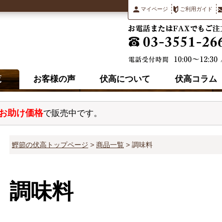
マイページ
ご利用ガイド
覧
お客様の声
伏高について
伏高コラム
お助け価格
で販売中です。
鰹節の伏高トップページ
商品一覧
調味料
調味料