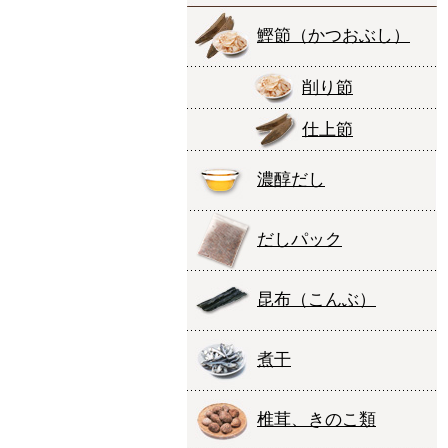
鰹節
（かつおぶし）
削り節
仕上節
濃醇だし
だしパック
昆布
（こんぶ）
煮干
椎茸、きのこ類