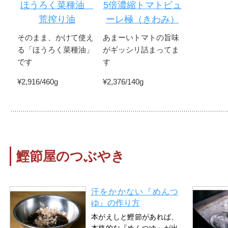
ほうろく菜種油
5倍濃縮トマトピュ
荒搾り油
ーレ極（きわみ）
そのまま、かけて使え
あまーいトマトの旨味
る「ほうろく菜種油」
がギッシリ詰まってま
です
す
¥2,916/460g
¥2,376/140g
鰹節屋のつぶやき
汗をかかない『めんつ
ゆ』の作り方
本がえしと鰹節があれば、