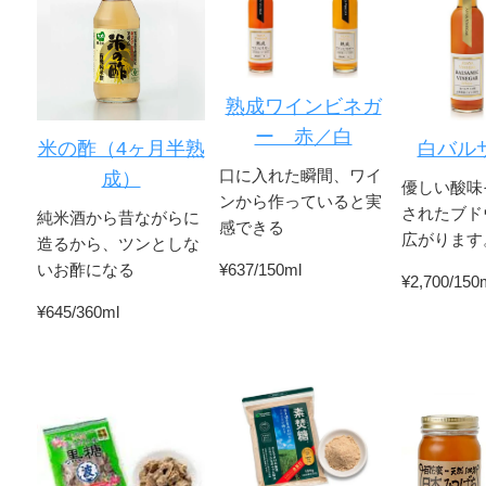
熟成ワインビネガ
ー 赤／白
米の酢（4ヶ月半熟
白バル
口に入れた瞬間、ワイ
成）
優しい酸味
ンから作っていると実
されたブド
純米酒から昔ながらに
感できる
広がります
造るから、ツンとしな
いお酢になる
¥637/150ml
¥2,700/150
¥645/360ml