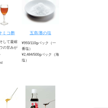
サミコ酢
五島灘の塩
そして凝縮
¥993/110gパック（一
ウの甘みが
番塩）
。
¥2,484/500gパック（海
塩）
ml