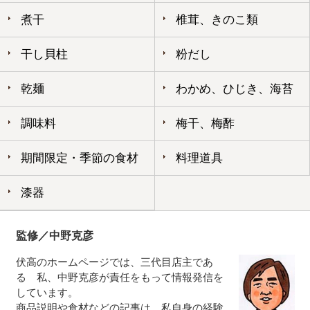
煮干
椎茸、きのこ類
干し貝柱
粉だし
乾麺
わかめ、ひじき、海苔
調味料
梅干、梅酢
期間限定・季節の食材
料理道具
漆器
監修／中野克彦
伏高のホームページでは、三代目店主であ
る 私、中野克彦が責任をもって情報発信を
しています。
商品説明や食材などの記事は、私自身の経験