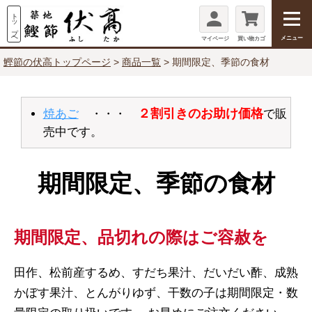
メニュー
マイページ
買い物カゴ
鰹節の伏高トップページ
商品一覧
期間限定、季節の食材
２割引きのお助け価格
焼あご
・・・
で販
売中です。
期間限定、季節の食材
期間限定、品切れの際はご容赦を
田作、松前産するめ、すだち果汁、だいだい酢、成熟
かぼす果汁、とんがりゆず、干数の子は期間限定・数