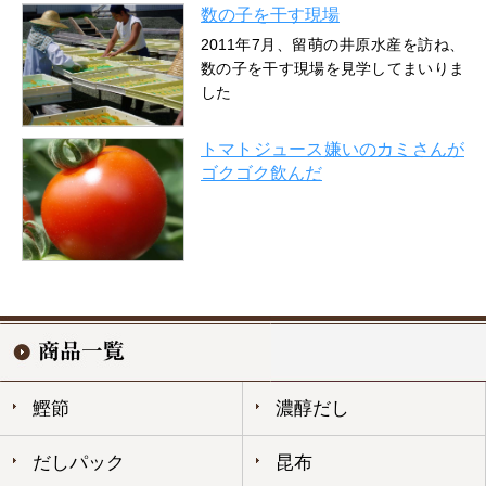
数の子を干す現場
2011年7月、留萌の井原水産を訪ね、
数の子を干す現場を見学してまいりま
した
トマトジュース嫌いのカミさんが
ゴクゴク飲んだ
鰹節
濃醇だし
だしパック
昆布