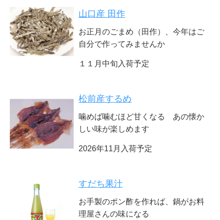
山口産 田作
お正月のごまめ（田作）、今年はご
自分で作ってみませんか
１１月中旬入荷予定
松前産するめ
噛めば噛むほど甘くなる あの懐か
しい味が楽しめます
2026年11月入荷予定
すだち果汁
お手製のポン酢を作れば、鍋がお料
理屋さんの味になる