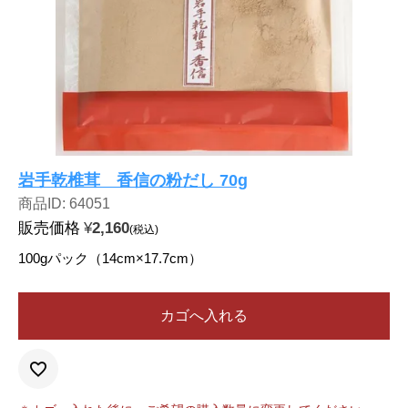
岩手乾椎茸 香信の粉だし 70g
商品ID: 64051
販売価格
¥
2,160
税込
100gパック（14cm×17.7cm）
カゴへ入れる