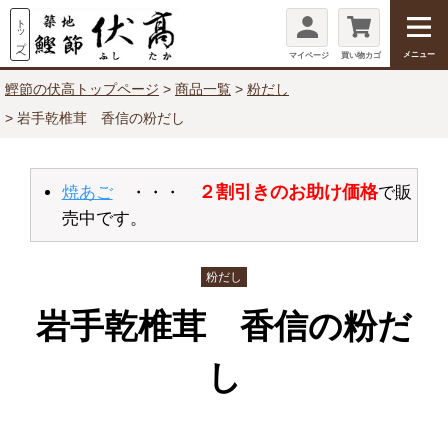
メニュー
マイページ
買い物カゴ
鰹節の伏高トップページ
商品一覧
粉だし
岩手乾椎茸 香信の粉だし
２割引きのお助け価格
焼あご
・・・
で販
売中です。
粉だし
岩手乾椎茸 香信の粉だ
し