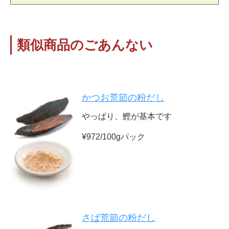
類似商品のごあんない
かつお荒節の粉だし
やっぱり、鰹が基本です
¥972/100gパック
さば荒節の粉だし