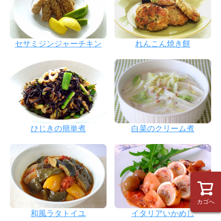
セサミジンジャーチキン
れんこん焼き餅
ひじきの簡単煮
白菜のクリーム煮
カゴへ
和風ラタトイユ
イタリアいかめし