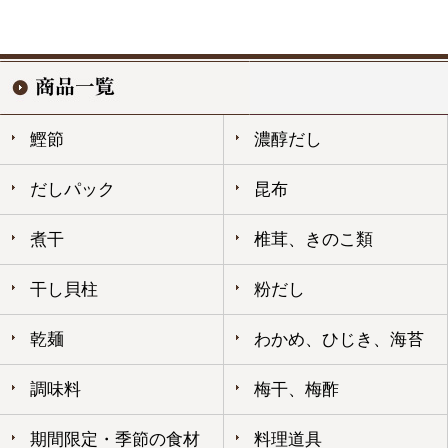
鰹節
濃醇だし
だしパック
昆布
煮干
椎茸、きのこ類
干し貝柱
粉だし
乾麺
わかめ、ひじき、海苔
調味料
梅干、梅酢
期間限定・季節の食材
料理道具