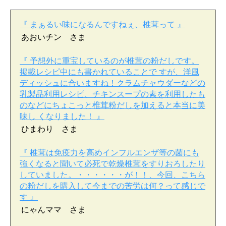
『 まぁるい味になるんですねぇ、椎茸って 』
あおいチン さま
『 予想外に重宝しているのが椎茸の粉だしです。
掲載レシピ中にも書かれていることで すが、洋風
ディッシュに合いますね！クラムチャウダーなどの
乳製品利用レシピ、チキンスープの素を利用したも
のなどにちょこっと椎茸粉だしを加えると本当に美
味し くなりました！ 』
ひまわり さま
『 椎茸は免疫力を高めインフルエンザ等の菌にも
強くなると聞いて必死で乾燥椎茸をすりおろしたり
していました。・・・・・・が！！、今回、こちら
の粉だしを購入して今までの苦労は何？って感じで
す 』
にゃんママ さま