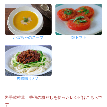
かぼちゃのスープ
焼トマト
肉味噌うどん
岩手乾椎茸 香信の粉だしを使ったレシピはこちらで
す