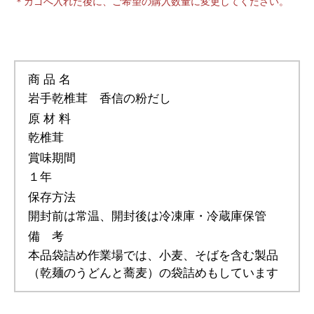
＊カゴへ入れた後に、ご希望の購入数量に変更してください。
商 品 名
岩手乾椎茸 香信の粉だし
原 材 料
乾椎茸
賞味期間
１年
保存方法
開封前は常温、開封後は冷凍庫・冷蔵庫保管
備 考
本品袋詰め作業場では、小麦、そばを含む製品
（乾麺のうどんと蕎麦）の袋詰めもしています