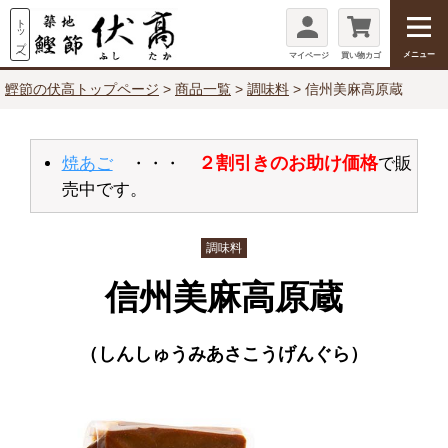
メニュー
マイページ
買い物カゴ
鰹節の伏高トップページ
商品一覧
調味料
信州美麻高原蔵
２割引きのお助け価格
焼あご
・・・
で販
売中です。
調味料
信州美麻高原蔵
（しんしゅうみあさこうげんぐら）