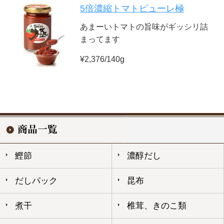
5倍濃縮トマトピューレ極
あまーいトマトの旨味がギッシリ詰
まってます
¥2,376/140g
鰹節
濃醇だし
だしパック
昆布
煮干
椎茸、きのこ類