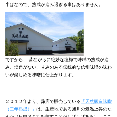
半ばなので、熟成が進み過ぎる事はありません。
ですから、 昔ながらに絶妙な塩梅で味噌の熟成が進
み、塩角がない、甘みのある伝統的な信州味噌の味わ
いが楽しめる味噌に仕上がります。
２０１２年より、弊店で販売している
「天然醸造味噌
（二年熟成）」
は、生産地である旭川の気温上昇のた
めか（日中３０℃を超すことがしばしばある）、ここ