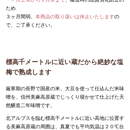
ため
３ヶ月間弱、
本商品の取り扱いは休止いたします
の
で、ご了承ください。
標高千メートルに近い蔵だから
絶妙な塩
梅で熟成します
厳寒期の長野で国産の米、大豆を使って仕込んだ米味
噌を、信州美麻高原蔵でじっくり寝かせて仕上げた天
然醸造二年味噌です。
北アルプスを臨む標高千メートルに近い高地に位置す
る美麻高原蔵の周囲は、真夏でも平均気温は２０℃台