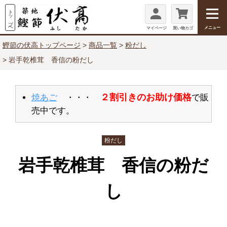
メニュー
マイページ
買い物カゴ
鰹節の伏高トップページ
商品一覧
粉だし
岩手乾椎茸 香信の粉だし
２割引きのお助け価格
焼あご
・・・
で販
売中です。
粉だし
岩手乾椎茸 香信の粉だ
し