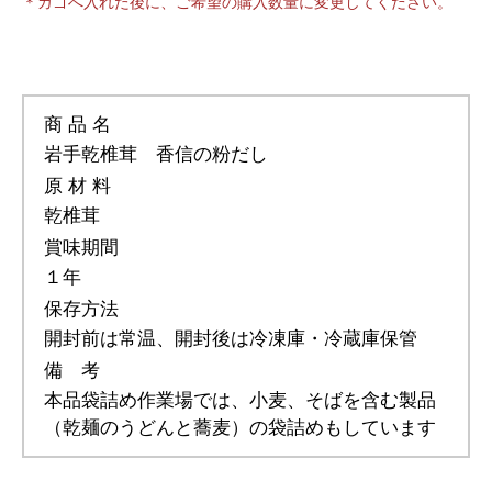
＊カゴへ入れた後に、ご希望の購入数量に変更してください。
商 品 名
岩手乾椎茸 香信の粉だし
原 材 料
乾椎茸
賞味期間
１年
保存方法
開封前は常温、開封後は冷凍庫・冷蔵庫保管
備 考
本品袋詰め作業場では、小麦、そばを含む製品
（乾麺のうどんと蕎麦）の袋詰めもしています