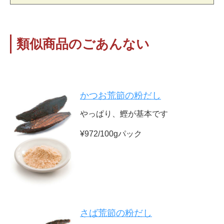
類似商品のごあんない
かつお荒節の粉だし
やっぱり、鰹が基本です
¥972/100gパック
さば荒節の粉だし