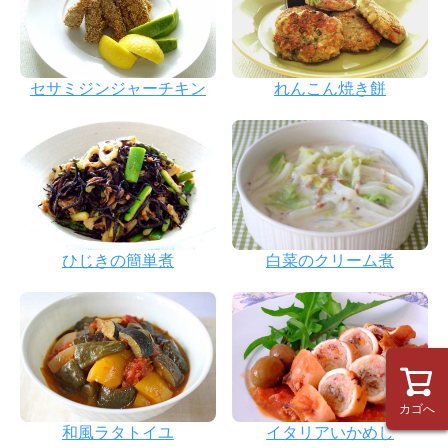
セサミジンジャーチキン
れんこん焼き餅
ひじきの簡単煮
白菜のクリーム煮
カゴへ
和風ラタトイユ
イタリアいかめし