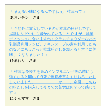
『 まぁるい味になるんですねぇ、椎茸って 』
あおいチン さま
『 予想外に重宝しているのが椎茸の粉だしです。
掲載レシピ中にも書かれていることで すが、洋風
ディッシュに合いますね！クラムチャウダーなどの
乳製品利用レシピ、チキンスープの素を利用したも
のなどにちょこっと椎茸粉だしを加えると本当に美
味し くなりました！ 』
ひまわり さま
『 椎茸は免疫力を高めインフルエンザ等の菌にも
強くなると聞いて必死で乾燥椎茸をすりおろしたり
していました。・・・・・・が！！、今回、こちら
の粉だしを購入して今までの苦労は何？って感じで
す 』
にゃんママ さま