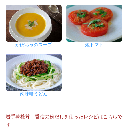
かぼちゃのスープ
焼トマト
肉味噌うどん
岩手乾椎茸 香信の粉だしを使ったレシピはこちらで
す