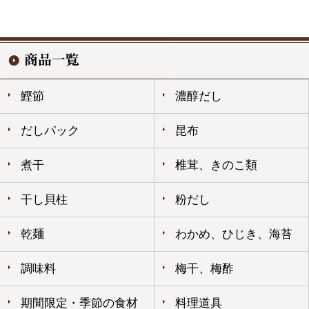
鰹節
濃醇だし
だしパック
昆布
煮干
椎茸、きのこ類
干し貝柱
粉だし
乾麺
わかめ、ひじき、海苔
調味料
梅干、梅酢
期間限定・季節の食材
料理道具