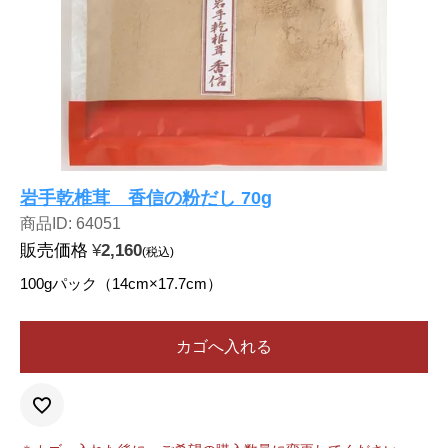
岩手乾椎茸 香信の粉だし 70g
商品ID: 64051
販売価格
¥
2,160
税込
100gパック（14cm×17.7cm）
カゴへ入れる