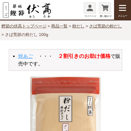
メニュー
マイページ
買い物カゴ
鰹節の伏高トップページ
商品一覧
粉だし
さば荒節の粉だし
さば荒節の粉だし 100g
２割引きのお助け価格
焼あご
・・・
で販
売中です。