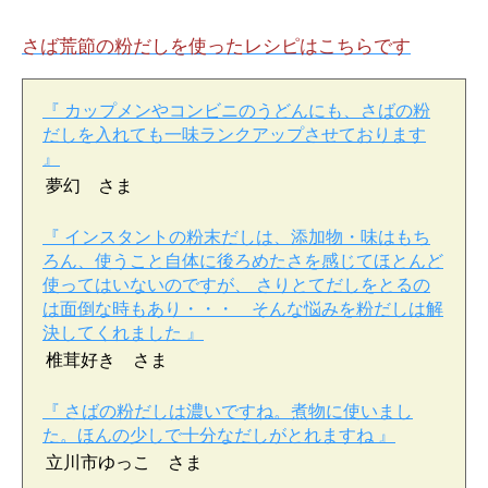
さば荒節の粉だしを使ったレシピはこちらです
『 カップメンやコンビニのうどんにも、さばの粉
だしを入れても一味ランクアップさせております
』
夢幻 さま
『 インスタントの粉末だしは、添加物・味はもち
ろん、使うこと自体に後ろめたさを感じてほとんど
使ってはいないのですが、 さりとてだしをとるの
は面倒な時もあり・・・ そんな悩みを粉だしは解
決してくれました 』
椎茸好き さま
『 さばの粉だしは濃いですね。煮物に使いまし
た。ほんの少しで十分なだしがとれますね 』
立川市ゆっこ さま