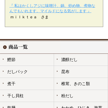
『 私はかくしアジに味噌汁、鍋、炒め物、煮物な
んでもいれます。マイルドになる気がします 』
ｍｉｌｋｔｅａ さま
鰹節
濃醇だし
だしパック
昆布
煮干
椎茸、きのこ類
干し貝柱
粉だし
乾麺
わかめ、ひじき、海苔