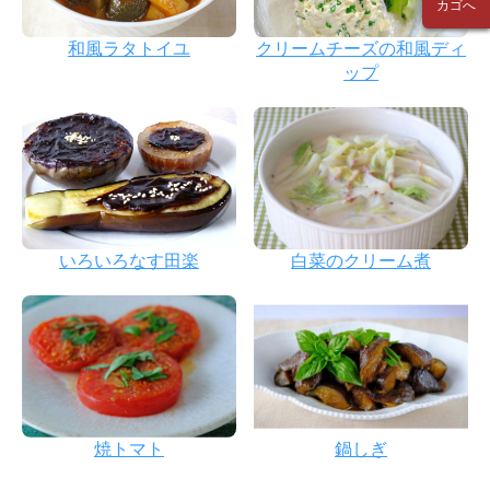
カゴへ
和風ラタトイユ
クリームチーズの和風ディ
ップ
いろいろなす田楽
白菜のクリーム煮
焼トマト
鍋しぎ