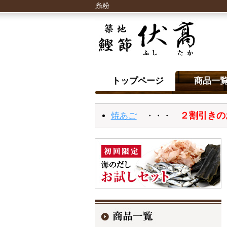
糸粉
トップページ
商品一
２割引きの
焼あご
・・・