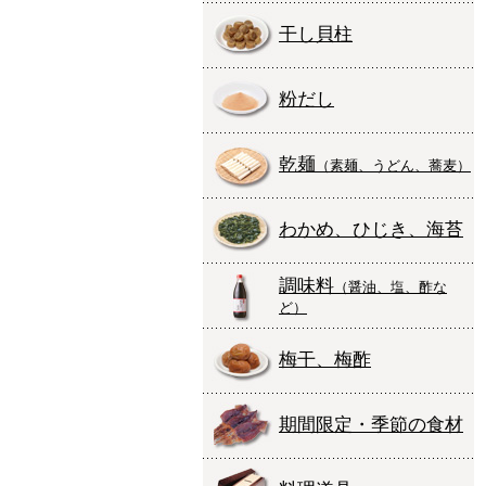
干し貝柱
粉だし
乾麺
（素麺、うどん、蕎麦）
わかめ、ひじき、海苔
調味料
（醤油、塩、酢な
ど）
梅干、梅酢
期間限定・季節の食材