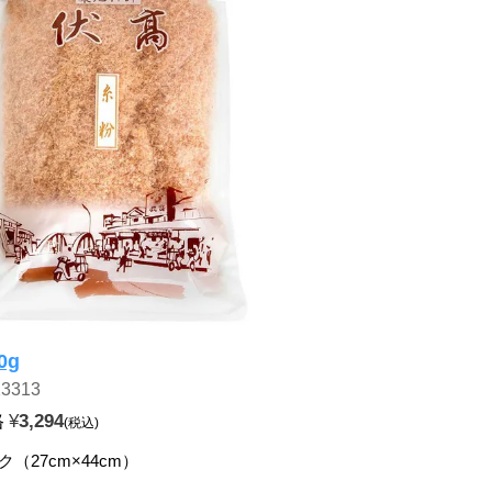
0g
13313
格
¥
3,294
税込
ク（27cm×44cm）