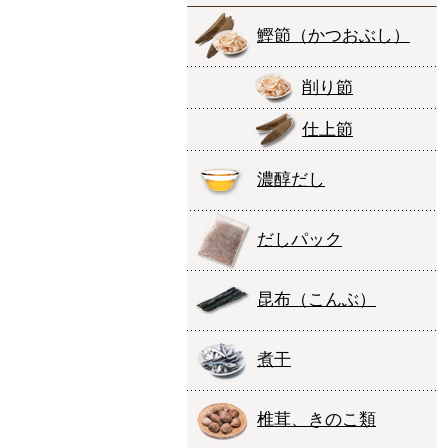
鰹節
（かつおぶし）
削り節
仕上節
濃醇だし
だしパック
昆布
（こんぶ）
煮干
椎茸、きのこ類