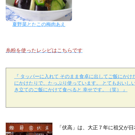
夏野菜とたこの梅肉あえ
糸粉を使ったレシピはこちらです
『 タッパーに入れて そのまま食卓に出してご飯にかけ
にかけたりで、たっぷり使っています。 とてもおいしい
き立てのご飯にかけて食べると 幸せです。（笑） 』
「伏高」は、大正７年に祖父が日