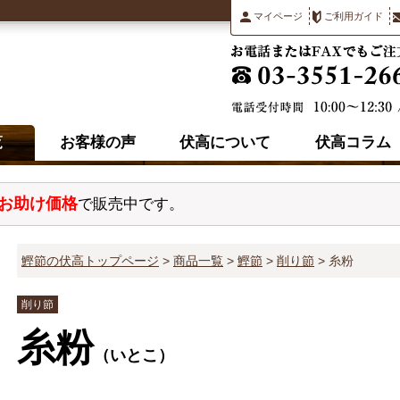
マイページ
ご利用ガイド
覧
お客様の声
伏高について
伏高コラム
お助け価格
で販売中です。
鰹節の伏高トップページ
商品一覧
鰹節
削り節
糸粉
削り節
糸粉
（いとこ）