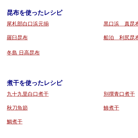
昆布を使ったレシピ
尾札部白口浜元揃
黒口浜 真昆
羅臼昆布
船泊 利尻昆
冬島 日高昆布
煮干を使ったレシピ
九十九里白口煮干
別撰青口煮干
秋刀魚節
鯵煮干
鯛煮干