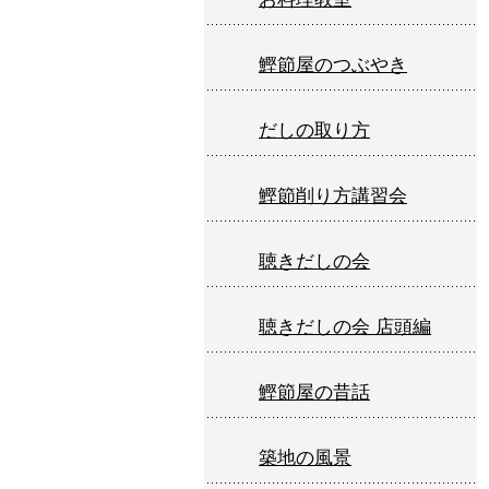
鰹節屋のつぶやき
だしの取り方
鰹節削り方講習会
聴きだしの会
聴きだしの会 店頭編
鰹節屋の昔話
築地の風景