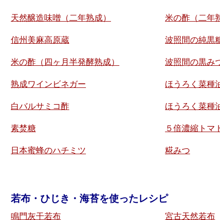
天然醸造味噌（二年熟成）
米の酢（二年
信州美麻高原蔵
波照間の純黒
米の酢（四ヶ月半発酵熟成）
波照間の黒み
熟成ワインビネガー
ほうろく菜種
白バルサミコ酢
ほうろく菜種
素焚糖
５倍濃縮トマ
日本蜜蜂のハチミツ
糀みつ
若布・ひじき・海苔を使ったレシピ
鳴門灰干若布
宮古天然若布