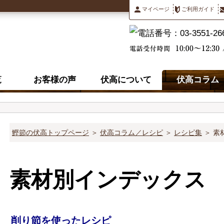
マイページ
ご利用ガイド
覧
お客様の声
伏高について
伏高コラム
鰹節の伏高トップページ
＞
伏高コラム／レシピ
＞
レシピ集
＞ 素
素材別インデックス
削り節を使ったレシピ