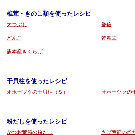
椎茸・きのこ類を使ったレシピ
大つぶし
香信
どんこ
乾舞茸
熊本産きくらげ
干貝柱を使ったレシピ
オホーツクの干貝柱（Ｓ）
オホーツクの
粉だしを使ったレシピ
かつお荒節の粉だし
さば荒節の粉