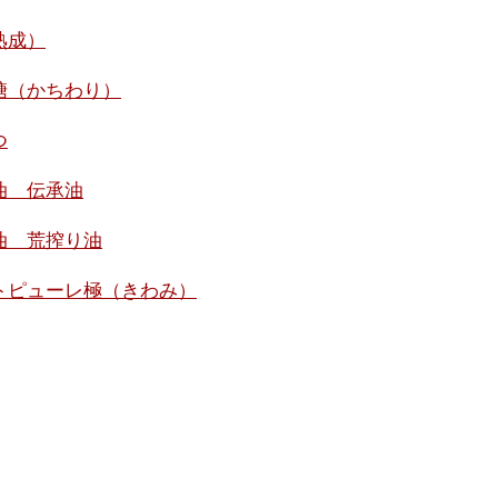
熟成）
糖（かちわり）
つ
油 伝承油
油 荒搾り油
トピューレ極（きわみ）