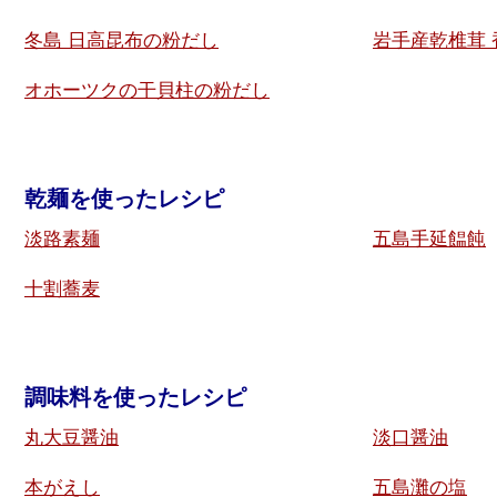
冬島 日高昆布の粉だし
岩手産乾椎茸
オホーツクの干貝柱の粉だし
乾麺を使ったレシピ
淡路素麺
五島手延饂飩
十割蕎麦
調味料を使ったレシピ
丸大豆醤油
淡口醤油
本がえし
五島灘の塩