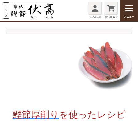
メニュー
マイページ
買い物カゴ
鰹節厚削り
を使ったレシピ