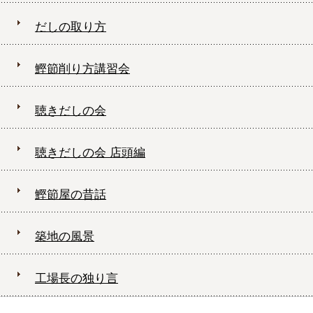
だしの取り方
鰹節削り方講習会
聴きだしの会
聴きだしの会 店頭編
鰹節屋の昔話
築地の風景
工場長の独り言