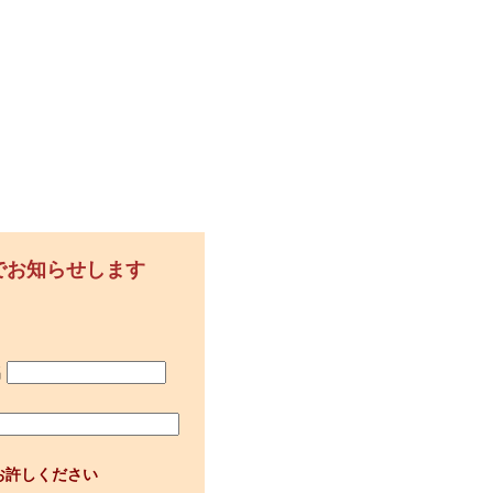
でお知らせします
名
お許しください