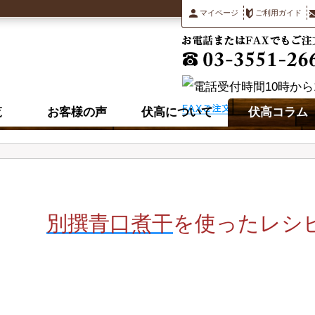
マイページ
ご利用ガイド
覧
お客様の声
伏高について
伏高コラム
別撰青口煮干
を使ったレシ