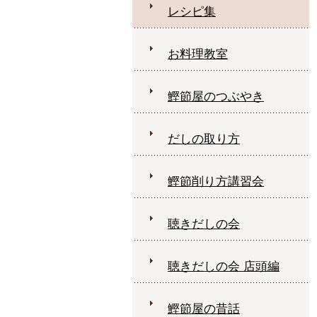
レシピ集
お料理教室
鰹節屋のつぶやき
だしの取り方
鰹節削り方講習会
聴きだしの会
聴きだしの会 店頭編
鰹節屋の昔話