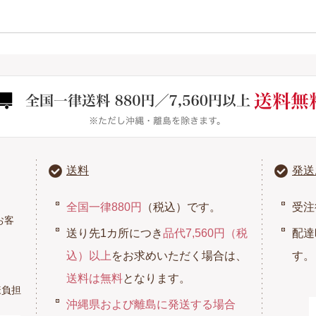
送料
発送
全国一律880円
（税込）です。
受注
お客
送り先1カ所につき
品代7,560円（税
配達
込）以上
をお求めいただく場合は、
す。
送料は無料
となります。
様負担
沖縄県および離島に発送する場合