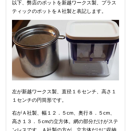
以下、弊店のポットを新越ワークス製、プラス
ティックのポットをＡ社製と表記します。
左が新越ワークス製、直径１６センチ、高さ１
１センチの円筒形です。
右がＡ社製、幅１２．５cm、奥行８．５cm、
高さ１３．５cmの立方体。網の部分だけがステ
ンレスです。Ａ社製の方が、立方体だけに収納