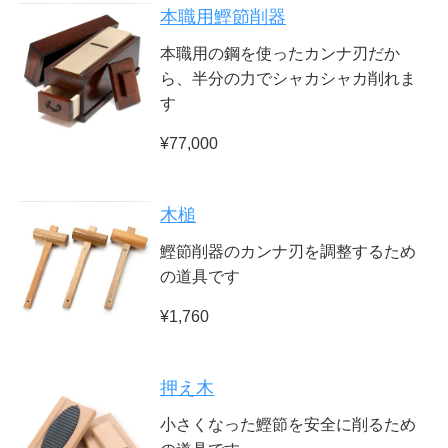
本職用鰹節削器
本職用の鋼を使ったカンナ刃だか
ら、半分の力でシャカシャカ削れま
す
¥77,000
木槌
鰹節削器のカンナ刃を調整するため
の道具です
¥1,760
押え木
小さくなった鰹節を安全に削るため