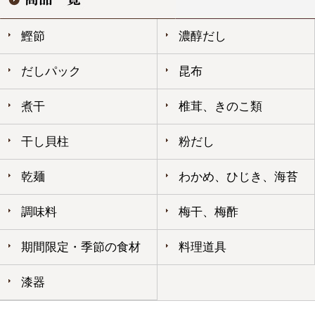
鰹節
濃醇だし
だしパック
昆布
煮干
椎茸、きのこ類
干し貝柱
粉だし
乾麺
わかめ、ひじき、海苔
調味料
梅干、梅酢
期間限定・季節の食材
料理道具
漆器