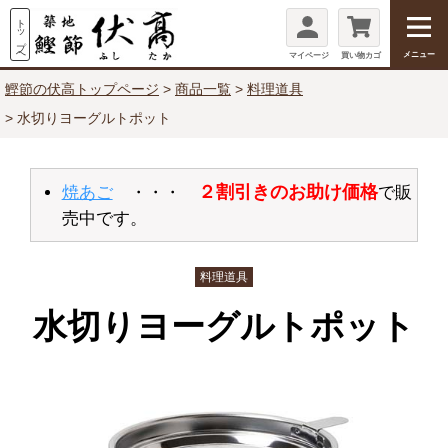
メニュー
マイページ
買い物カゴ
鰹節の伏高トップページ
商品一覧
料理道具
水切りヨーグルトポット
２割引きのお助け価格
焼あご
・・・
で販
売中です。
料理道具
水切りヨーグルトポット