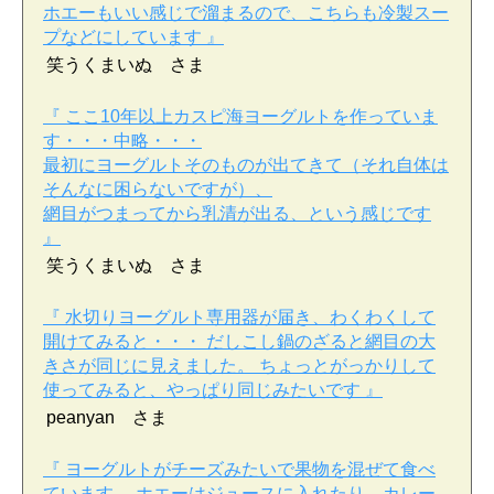
ホエーもいい感じで溜まるので、こちらも冷製スー
プなどにしています 』
笑うくまいぬ さま
『 ここ10年以上カスピ海ヨーグルトを作っていま
す・・・中略・・・
最初にヨーグルトそのものが出てきて（それ自体は
そんなに困らないですが）、
網目がつまってから乳清が出る、という感じです
』
笑うくまいぬ さま
『 水切りヨーグルト専用器が届き、わくわくして
開けてみると・・・ だしこし鍋のざると網目の大
きさが同じに見えました。 ちょっとがっかりして
使ってみると、やっぱり同じみたいです 』
peanyan さま
『 ヨーグルトがチーズみたいで果物を混ぜて食べ
ています。 ホエーはジュースに入れたり、カレー