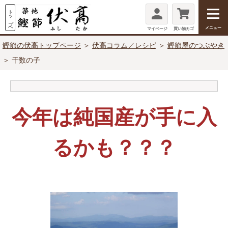
メニュー
マイページ
買い物カゴ
鰹節の伏高トップページ
＞
伏高コラム／レシピ
＞
鰹節屋のつぶやき
＞ 干数の子
今年は純国産が手に入
るかも？？？