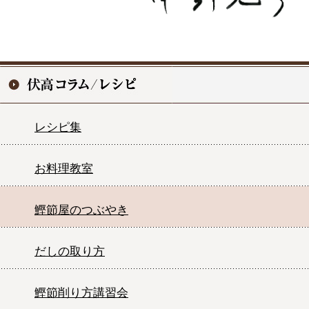
レシピ集
お料理教室
鰹節屋のつぶやき
だしの取り方
鰹節削り方講習会