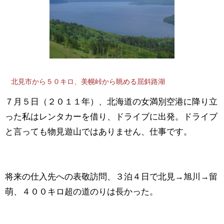
北見市から５０キロ、美幌峠から眺める屈斜路湖
７月５日（２０１１年）、北海道の女満別空港に降り立
った私はレンタカーを借り、ドライブに出発。ドライブ
と言っても物見遊山ではありません、仕事です。
将来の仕入先への表敬訪問、３泊４日で北見→旭川→留
萌、４００キロ超の道のりは長かった。