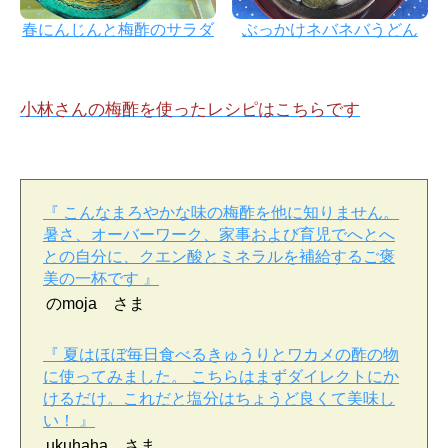
春にんじんと梅酢のサラダ
ぶっかけネバネバうどん
小林さんの梅酢を使ったレシピはこちらです
『 こんなまろやかな味の梅酢を他に知りません。
暑さ、オーバーワーク、家事および育児でへとへ
との自分に、クエン酸とミネラルを補給するご褒
美の一杯です 』
のmoja さま
『 夏はほぼ毎日食べるきゅうりとワカメの酢の物
に使ってみました。 こちらはまずダイレクトにか
けるだけ。これだと塩分はちょうど良くて美味し
い！ 』
ukuhaha さま