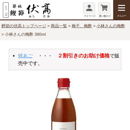
メニュー
マイページ
買い物カゴ
鰹節の伏高トップページ
商品一覧
梅干、梅酢
小林さんの梅酢
小林さんの梅酢 380ml
２割引きのお助け価格
焼あご
・・・
で販
売中です。