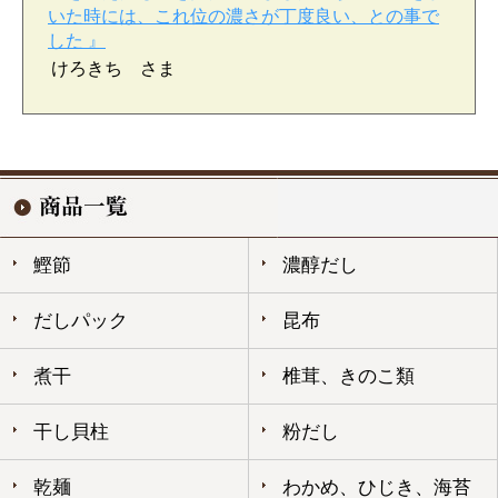
いた時には、これ位の濃さが丁度良い、との事で
した 』
けろきち さま
鰹節
濃醇だし
だしパック
昆布
煮干
椎茸、きのこ類
干し貝柱
粉だし
乾麺
わかめ、ひじき、海苔