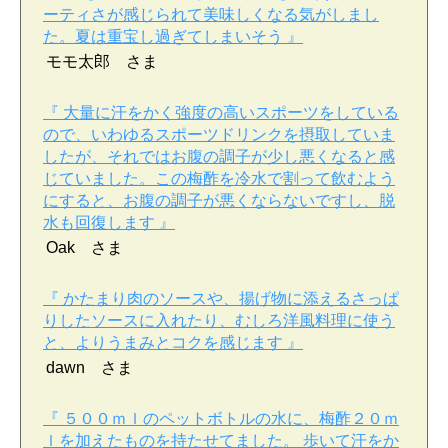
ーティさが感じられて美味しくなる気がしまし
た。夏は重宝し過ぎてしまいそう 』
モモ太郎 さま
『 大量に汗をかく強度の高いスポーツをしている
ので、いわゆるスポーツドリンクを摂取していま
したが、それではお腹の調子が少し悪くなると感
じていました。この梅酢を冷水で割って飲むよう
にすると、お腹の調子が悪くならないですし、脱
水も回復します 』
Oak さま
『 かたまり肉のソースや、揚げ物に添えるさっぱ
りしたソースに入れたり、むしろ洋風料理に使う
と、よりうまみとコクを感じます 』
dawn さま
『 ５００ｍｌのペットボトルの水に、梅酢２０ｍ
ｌを加えたものを持たせてました。 歩いて汗をか