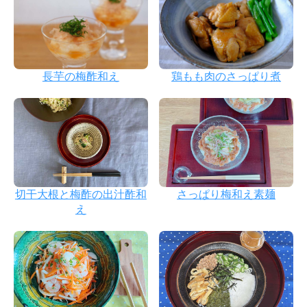
長芋の梅酢和え
鶏もも肉のさっぱり煮
切干大根と梅酢の出汁酢和
さっぱり梅和え素麺
え