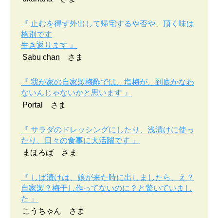
『 止むを得ず外出して帰宅するや否や、頂く味は
格別です
生き返ります 』
Sabu chan さま
『 我が家の自家製梅酢では、塩梅が、到底かなわ
ないんじゃないかと思います 』
Portal さま
『 サラダのドレッシングにしたり、浅漬けに使っ
たり、日々の食事に大活躍です 』
まほろば さま
『 しば漬けは、娘が来た時に出しましたら、え？
自家製？梅干し作ってないのに？と驚いていまし
た 』
こうちゃん さま