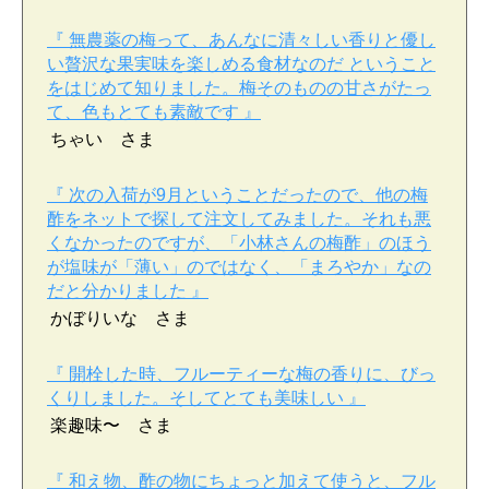
『 無農薬の梅って、あんなに清々しい香りと優し
い贅沢な果実味を楽しめる食材なのだ ということ
をはじめて知りました。梅そのものの甘さがたっ
て、色もとても素敵です 』
ちゃい さま
『 次の入荷が9月ということだったので、他の梅
酢をネットで探して注文してみました。それも悪
くなかったのですが、「小林さんの梅酢」のほう
が塩味が「薄い」のではなく、「まろやか」なの
だと分かりました 』
かぼりいな さま
『 開栓した時、フルーティーな梅の香りに、びっ
くりしました。そしてとても美味しい 』
楽趣味〜 さま
『 和え物、酢の物にちょっと加えて使うと、フル