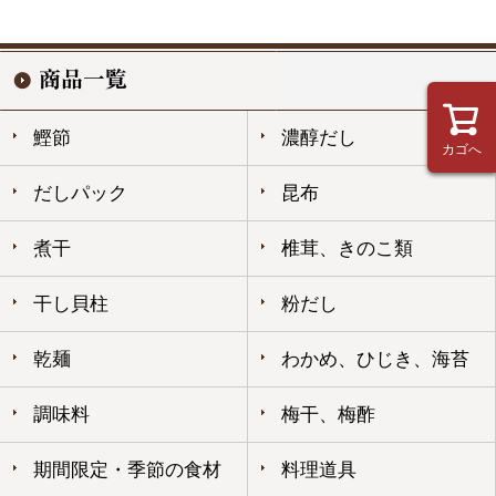
鰹節
濃醇だし
カゴへ
だしパック
昆布
煮干
椎茸、きのこ類
干し貝柱
粉だし
乾麺
わかめ、ひじき、海苔
調味料
梅干、梅酢
期間限定・季節の食材
料理道具