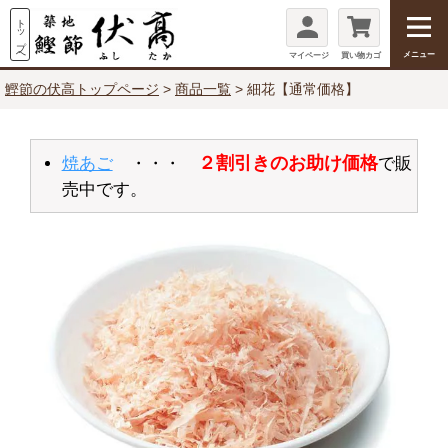
メニュー
マイページ
買い物カゴ
鰹節の伏高トップページ
商品一覧
細花【通常価格】
２割引きのお助け価格
焼あご
・・・
で販
売中です。