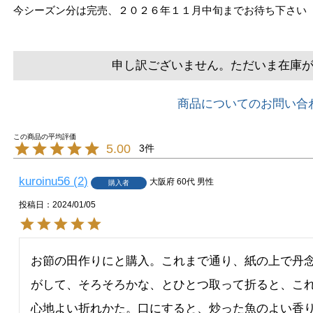
今シーズン分は完売、２０２６年１１月中旬までお待ち下さい
申し訳ございません。ただいま在庫
商品についてのお問い合
5.00
3
kuroinu56
2
大阪府
60代
男性
購入者
投稿日
2024/01/05
お節の田作りにと購入。これまで通り、紙の上で丹
がして、そろそろかな、とひとつ取って折ると、こ
心地よい折れかた。口にすると、炒った魚のよい香