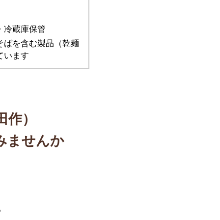
・冷蔵庫保管
そばを含む製品（乾麺
ています
田作）
みませんか
。