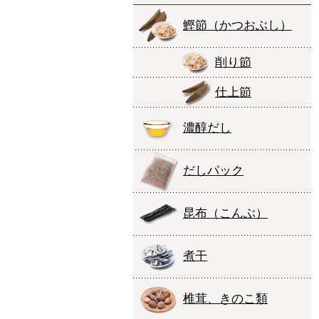
鰹節
（かつおぶし）
削り節
仕上節
濃醇だし
だしパック
昆布
（こんぶ）
煮干
椎茸、きのこ類