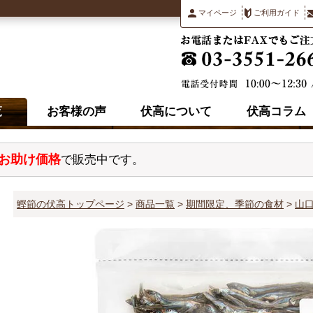
マイページ
ご利用ガイド
覧
お客様の声
伏高について
伏高コラム
お助け価格
で販売中です。
鰹節の伏高トップページ
商品一覧
期間限定、季節の食材
山口