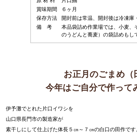
原 材 料
片口鰯
賞味期間
６ヶ月
保存方法
開封前は常温、開封後は冷凍庫
備 考
本品袋詰め作業場では、小麦、
のうどんと蕎麦）の袋詰めもし
お正月のごまめ（
今年はご自分で作って
伊予灘でとれた片口イワシを
山口県長門市の製造家が
素干しにして仕上げた体長５㎝～７㎝の白口の田作です