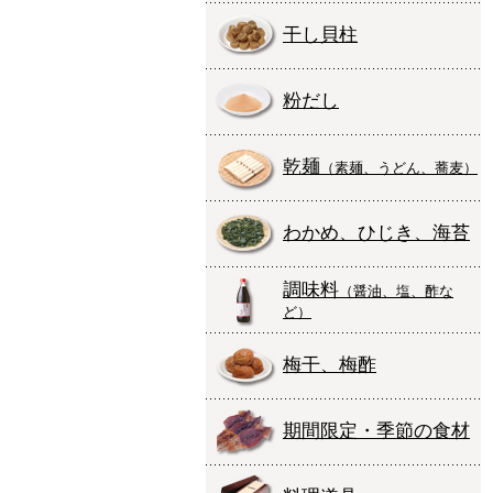
干し貝柱
粉だし
乾麺
（素麺、うどん、蕎麦）
わかめ、ひじき、海苔
調味料
（醤油、塩、酢な
ど）
梅干、梅酢
期間限定・季節の食材