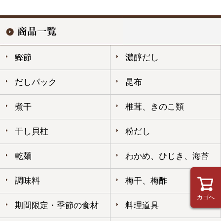
鰹節
濃醇だし
だしパック
昆布
煮干
椎茸、きのこ類
干し貝柱
粉だし
乾麺
わかめ、ひじき、海苔
調味料
梅干、梅酢
カゴへ
期間限定・季節の食材
料理道具