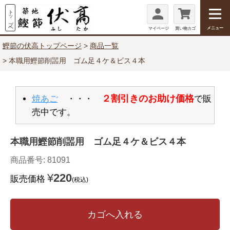
メニュー
マイページ
買い物カゴ
鰹節の伏高トップページ
商品一覧
本職用鰹節削噐用 ゴム足４ケ＆ビス４本
２割引きのお助け価格
焼あご
・・・
で販
売中です。
本職用鰹節削噐用 ゴム足４ケ＆ビス４本
商品番号
81091
¥
220
販売価格
税込
カゴへ入れる