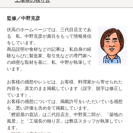
工場長の独り言
監修／中野克彦
伏高のホームページでは、三代目店主であ
る 私、中野克彦が責任をもって情報発信
をしています。
商品説明や食材などの記事は、私自身の経
験ならびに製造家、取引先などの専門家へ
の綿密な取材を基に、私、中野が執筆して
います。
お客様の感想やレシピは、お客様、料理家から寄せられた
内容を、原文のまま掲載しています（誤字、脱字は修正し
ています）。
お客様の感想については、掲載許可をいただいている感想
を、悪い評価も含め全て掲載しています。
「鰹節屋の昔話」は二代目店主、中野英二郎が、「築地の
風景」と「工場長の独り言」は弊店スタッフが執筆してい
ます。