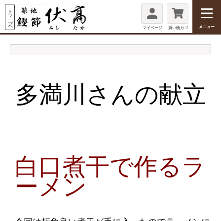
メニュー
マイページ
買い物カゴ
多満川さんの献立
白口煮干で作るラ
ーメン