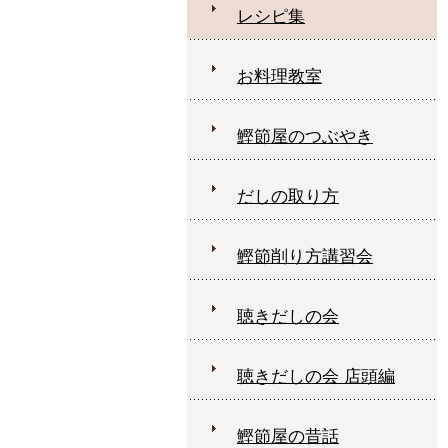
レシピ集
お料理教室
鰹節屋のつぶやき
だしの取り方
鰹節削り方講習会
聴きだしの会
聴きだしの会 店頭編
鰹節屋の昔話