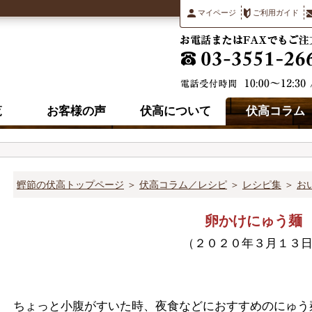
マイページ
ご利用ガイド
覧
お客様の声
伏高について
伏高コラム
鰹節の伏高トップページ
＞
伏高コラム／レシピ
＞
レシピ集
＞
お
卵かけにゅう麺
（２０２０年３月１３
ちょっと小腹がすいた時、夜食などにおすすめのにゅう