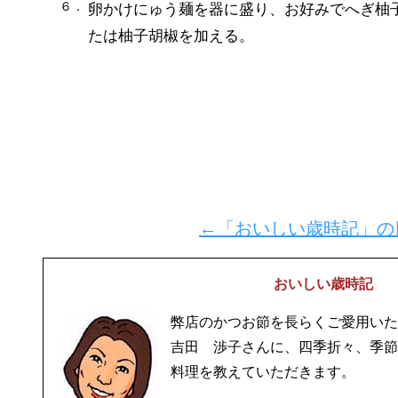
６．
卵かけにゅう麺を器に盛り、お好みでへぎ柚
たは柚子胡椒を加える。
←「おいしい歳時記」の
おいしい歳時記
弊店のかつお節を長らくご愛用いた
吉田 渉子さんに、四季折々、季節
料理を教えていただきます。