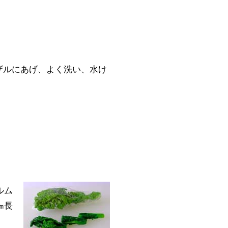
ザルにあげ、よく洗い、水け
ルム
㎝長