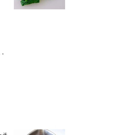
く。
らそ