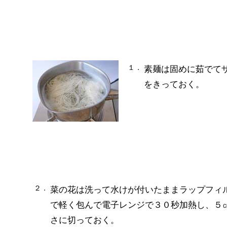
１．
素麺は固めに茹でて
をきっておく。
２．
菜の花は洗って水けが付いたままラップフィ
で軽く包んで電子レンジで３０秒加熱し、５
さに切っておく。