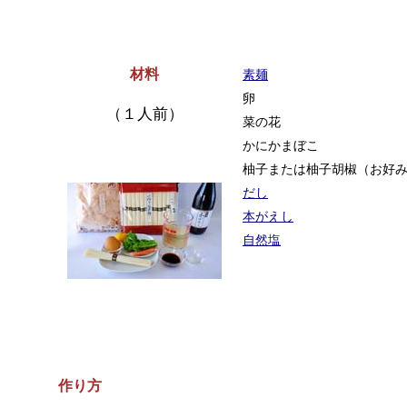
材料
素麺
卵
（１人前）
菜の花
かにかまぼこ
柚子または柚子胡椒（お好
だし
本がえし
自然塩
作り方