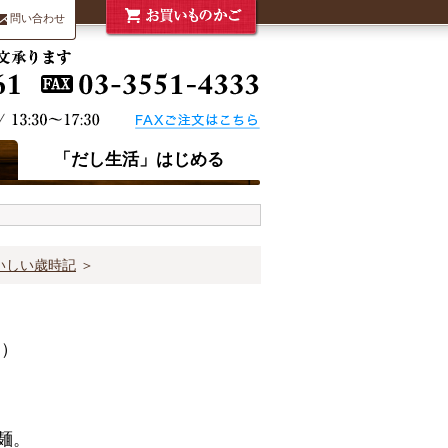
問い合わせ
「だし生活」はじめる
いしい歳時記
＞
日）
麺。