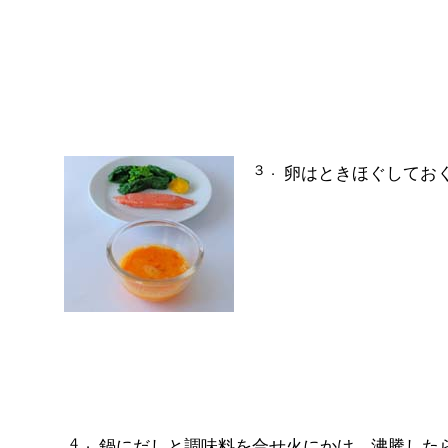
３．
卵はときほぐしてお
４．
鍋にだしと調味料を合せ火にかけ、沸騰した