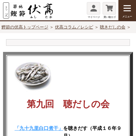
メニュー
マイページ
買い物カゴ
鰹節の伏高トップページ
＞
伏高コラム／レシピ
＞
聴きだしの会
＞
第九回 聴だしの会
「九十九里白口煮干」
を聴きだす（平成１６年９
月）