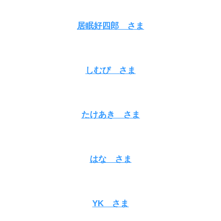
居眠好四郎 さま
しむぴ さま
たけあき さま
はな さま
YK さま