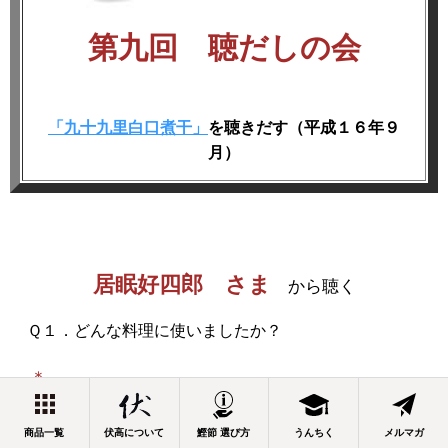
第九回 聴だしの会
「九十九里白口煮干」
を聴きだす（平成１６年９
月）
居眠好四郎 さま
から聴く
Ｑ１．どんな料理に使いましたか？
＊
まずは味噌汁に使った。ワカメと豆腐、根野菜類
商品一覧
伏高について
鰹節 選び方
うんちく
メルマガ
との相性がよかった。