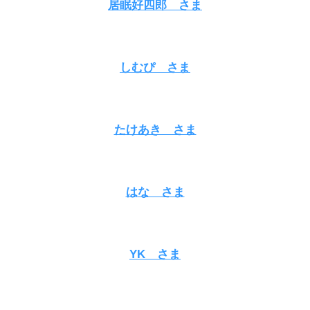
居眠好四郎 さま
しむぴ さま
たけあき さま
はな さま
YK さま