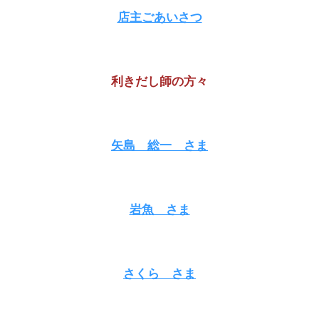
店主ごあいさつ
利きだし師の方々
矢島 総一
さま
岩魚
さま
さくら
さま