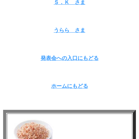
Ｓ．Ｋ さま
うらら さま
発表会への入口にもどる
ホームにもどる