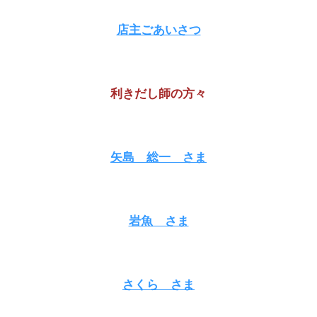
店主ごあいさつ
利きだし師の方々
矢島 総一
さま
岩魚
さま
さくら
さま