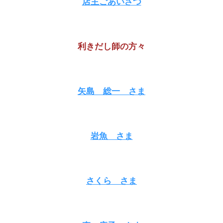
店主ごあいさつ
利きだし師の方々
矢島 総一
さま
岩魚
さま
さくら
さま