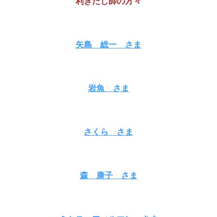
利きだし師の方々
矢島 総一
さま
岩魚
さま
さくら
さま
森 康子
さま