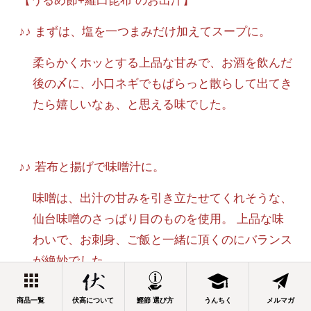
【うるめ節+羅臼昆布 のお出汁】
♪♪ まずは、塩を一つまみだけ加えてスープに。
柔らかくホッとする上品な甘みで、お酒を飲んだ
後の〆に、小口ネギでもぱらっと散らして出てき
たら嬉しいなぁ、と思える味でした。
♪♪ 若布と揚げで味噌汁に。
味噌は、出汁の甘みを引き立たせてくれそうな、
仙台味噌のさっぱり目のものを使用。 上品な味
わいで、お刺身、ご飯と一緒に頂くのにバランス
が絶妙でした。
商品一覧
伏高について
鰹節 選び方
うんちく
メルマガ