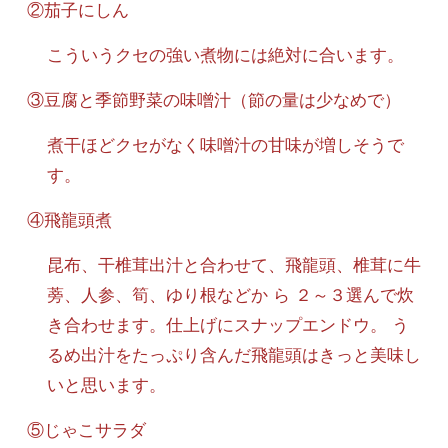
②茄子にしん
こういうクセの強い煮物には絶対に合います。
③豆腐と季節野菜の味噌汁（節の量は少なめで）
煮干ほどクセがなく味噌汁の甘味が増しそうで
す。
④飛龍頭煮
昆布、干椎茸出汁と合わせて、飛龍頭、椎茸に牛
蒡、人参、筍、ゆり根などか ら ２～３選んで炊
き合わせます。仕上げにスナップエンドウ。 う
るめ出汁をたっぷり含んだ飛龍頭はきっと美味し
いと思います。
⑤じゃこサラダ