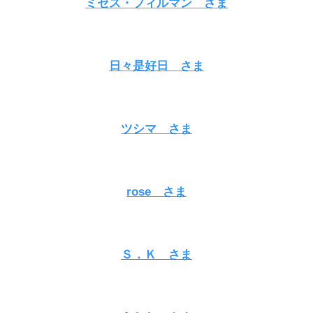
ミセス・フィルマン
さま
日々是好日
さま
ツシマ さま
rose さま
Ｓ．Ｋ さま