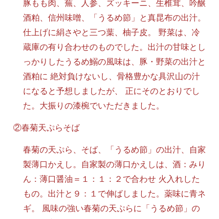
豚もも肉、蕪、人参、ズッキーニ、生椎茸、吟醸
酒粕、信州味噌、「うるめ節」と真昆布の出汁。
仕上げに絹さやと三つ葉、柚子皮。 野菜は、冷
蔵庫の有り合わせのものでした。出汁の甘味とし
っかりしたうるめ鰯の風味は、豚・野菜の出汁と
酒粕に 絶対負けないし、骨格豊かな具沢山の汁
になると予想しましたが、 正にそのとおりでし
た。大振りの漆椀でいただきました。
②春菊天ぷらそば
春菊の天ぷら、そば、「うるめ節」の出汁、自家
製薄口かえし。自家製の薄口かえしは、酒：みり
ん：薄口醤油＝１：１：２で合わせ 火入れした
もの。出汁と９：１で伸ばしました。薬味に青ネ
ギ。 風味の強い春菊の天ぷらに「うるめ節」の