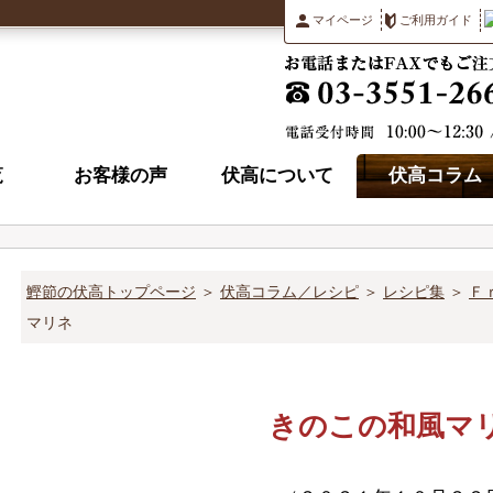
マイページ
ご利用ガイド
覧
お客様の声
伏高について
伏高コラム
鰹節の伏高トップページ
＞
伏高コラム／レシピ
＞
レシピ集
＞
Ｆ
マリネ
きのこの和風マ