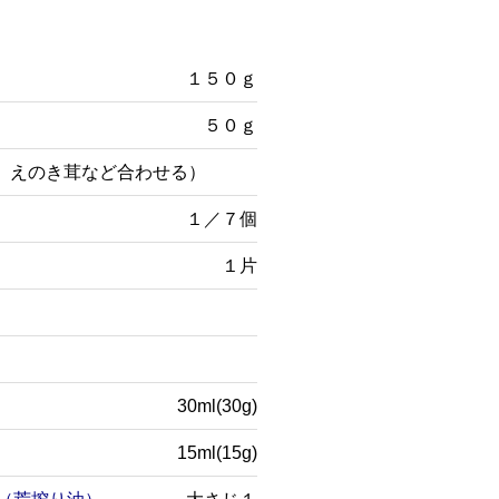
１５０ｇ
５０ｇ
、えのき茸など合わせる）
）
１／７個
１片
30ml(30g)
15ml(15g)