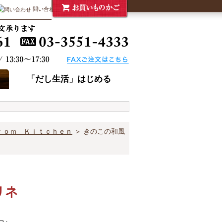
問い合わせ
「だし生活」はじめる
ｒｏｍ Ｋｉｔｃｈｅｎ
＞ きのこの和風
リネ