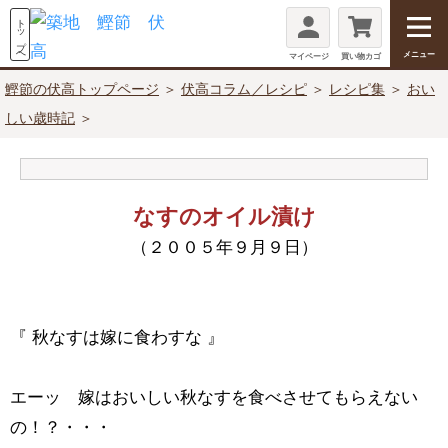
メニュー
マイページ
買い物カゴ
鰹節の伏高トップページ
＞
伏高コラム／レシピ
＞
レシピ集
＞
おい
しい歳時記
＞
なすのオイル漬け
（２００５年９月９日）
『 秋なすは嫁に食わすな 』
エーッ 嫁はおいしい秋なすを食べさせてもらえない
の！？・・・