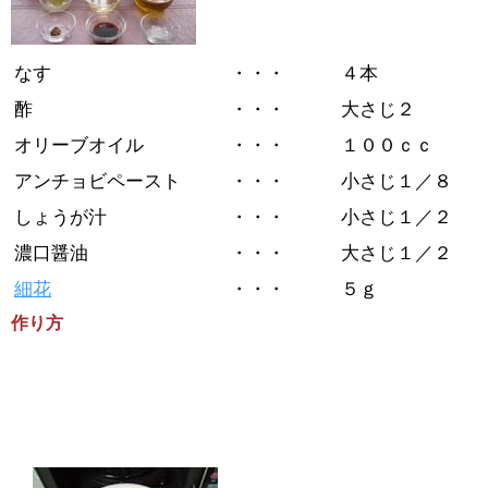
なす
・・・
４本
酢
・・・
大さじ２
オリーブオイル
・・・
１００ｃｃ
アンチョビペースト
・・・
小さじ１／８
しょうが汁
・・・
小さじ１／２
濃口醤油
・・・
大さじ１／２
細花
・・・
５ｇ
作り方