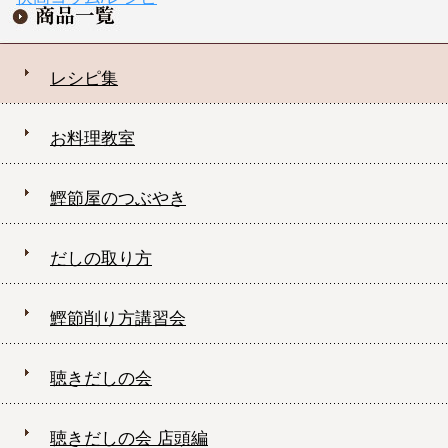
レシピ集
お料理教室
鰹節屋のつぶやき
だしの取り方
鰹節削り方講習会
聴きだしの会
聴きだしの会 店頭編