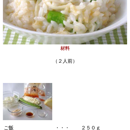
材料
（２人前）
ご飯
・・・
２５０ｇ