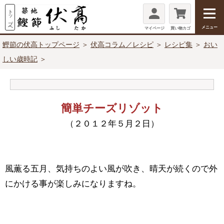
メニュー
マイページ
買い物カゴ
鰹節の伏高トップページ
＞
伏高コラム／レシピ
＞
レシピ集
＞
おい
しい歳時記
＞
簡単チーズリゾット
（２０１２年５月２日）
風薫る五月、気持ちのよい風が吹き、晴天が続くので外
にかける事が楽しみになりますね。