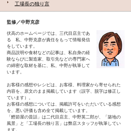
工場長の独り言
監修／中野克彦
伏高のホームページでは、三代目店主であ
る 私、中野克彦が責任をもって情報発信
をしています。
商品説明や食材などの記事は、私自身の経
験ならびに製造家、取引先などの専門家へ
の綿密な取材を基に、私、中野が執筆して
います。
お客様の感想やレシピは、お客様、料理家から寄せられた
内容を、原文のまま掲載しています（誤字、脱字は修正し
ています）。
お客様の感想については、掲載許可をいただいている感想
を、悪い評価も含め全て掲載しています。
「鰹節屋の昔話」は二代目店主、中野英二郎が、「築地の
風景」と「工場長の独り言」は弊店スタッフが執筆してい
ます。