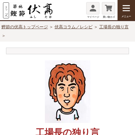
メニュー
マイページ
買い物カゴ
鰹節の伏高トップページ
＞
伏高コラム／レシピ
＞
工場長の独り言
＞
工場長の独り言