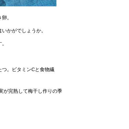
き卵。
はいかがでしょうか。
す。
。
たつ。ビタミンCと食物繊
実が完熟して梅干し作りの季