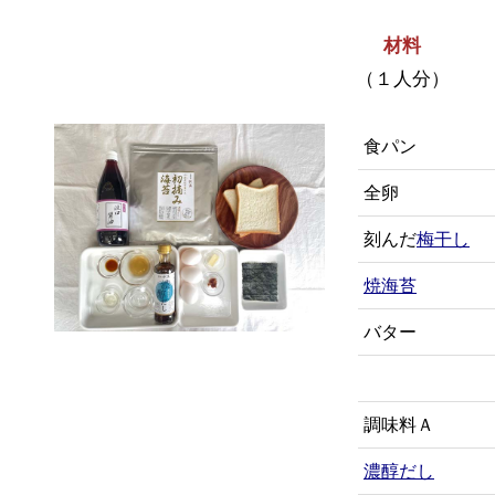
材料
（１人分）
食パン
全卵
刻んだ
梅干し
焼海苔
バター
調味料Ａ
濃醇だし