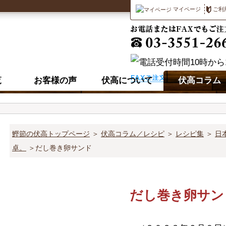
マイページ
ご利
覧
お客様の声
伏高について
伏高コラム
鰹節の伏高トップページ
＞
伏高コラム／レシピ
＞
レシピ集
＞
日
卓。
＞だし巻き卵サンド
だし巻き卵サン