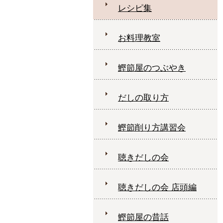
レシピ集
お料理教室
鰹節屋のつぶやき
だしの取り方
鰹節削り方講習会
聴きだしの会
聴きだしの会 店頭編
鰹節屋の昔話