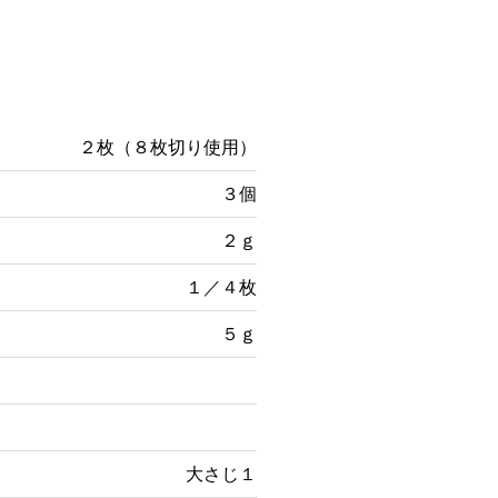
２枚（８枚切り使用）
３個
２ｇ
１／４枚
５ｇ
大さじ１