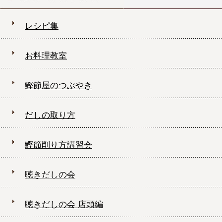
レシピ集
お料理教室
鰹節屋のつぶやき
だしの取り方
鰹節削り方講習会
聴きだしの会
聴きだしの会 店頭編