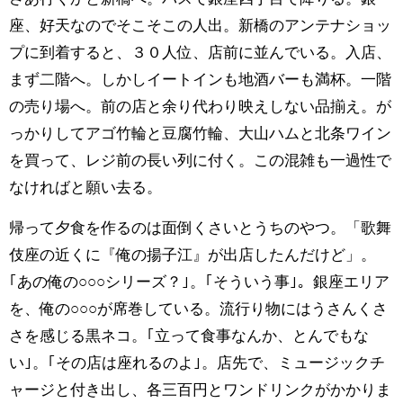
座、好天なのでそこそこの人出。新橋のアンテナショッ
プに到着すると、３０人位、店前に並んでいる。入店、
まず二階へ。しかしイートインも地酒バーも満杯。一階
の売り場へ。前の店と余り代わり映えしない品揃え。が
っかりしてアゴ竹輪と豆腐竹輪、大山ハムと北条ワイン
を買って、レジ前の長い列に付く。この混雑も一過性で
なければと願い去る。
帰って夕食を作るのは面倒くさいとうちのやつ。「歌舞
伎座の近くに『俺の揚子江』が出店したんだけど」。
｢あの俺の○○○シリーズ？｣。｢そういう事｣。銀座エリア
を、俺の○○○が席巻している。流行り物にはうさんくさ
さを感じる黒ネコ。｢立って食事なんか、とんでもな
い｣。｢その店は座れるのよ｣。店先で、ミュージックチ
ャージと付き出し、各三百円とワンドリンクがかかりま