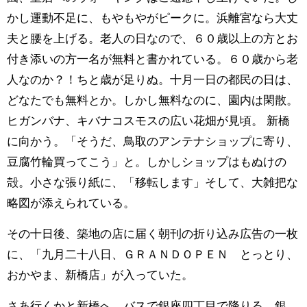
かし運動不足に、もやもやがピークに。浜離宮なら大丈
夫と腰を上げる。老人の日なので、６０歳以上の方とお
付き添いの方一名が無料と書かれている。６０歳から老
人なのか？！ちと歳が足りぬ。十月一日の都民の日は、
どなたでも無料とか。しかし無料なのに、園内は閑散。
ヒガンバナ、キバナコスモスの広い花畑が見頃。 新橋
に向かう。「そうだ、鳥取のアンテナショップに寄り、
豆腐竹輪買ってこう」と。しかしショップはもぬけの
殻。小さな張り紙に、「移転します」そして、大雑把な
略図が添えられている。
その十日後、築地の店に届く朝刊の折り込み広告の一枚
に、「九月二十八日、ＧＲＡＮＤＯＰＥＮ とっとり、
おかやま、新橋店」が入っていた。
さあ行くかと新橋へ。バスで銀座四丁目で降りる。銀