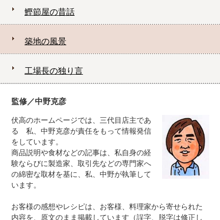
鰹節屋の昔話
築地の風景
工場長の独り言
監修／中野克彦
伏高のホームページでは、三代目店主であ
る 私、中野克彦が責任をもって情報発信
をしています。
商品説明や食材などの記事は、私自身の経
験ならびに製造家、取引先などの専門家へ
の綿密な取材を基に、私、中野が執筆して
います。
お客様の感想やレシピは、お客様、料理家から寄せられた
内容を、原文のまま掲載しています（誤字、脱字は修正し