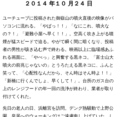
２０１４
年
１０
月
２４
日
ユーチューブに投稿された御嶽山の噴火直後の映像がパ
ソコンに流れる。「やばっ！！」「なにこれ、噴火な
の？！」「避難小屋へ早く！！」。空高く吹き上がる噴
煙が猛スピードで迫る。やがて瞬く間に暗くなり、投稿
者の男性が咳き込む声で終わる。映画以上に臨場感あふ
れる画面に、「やべっ」と興奮する黒ネコ。「富士山大
噴火の前兆じゃないの」とうろたえる黒ネコに、ふんと
笑って、「心配性なんだから、そん時はそん時よ！！」
「新橋に行くんでしょ、早くして！」。台所のガス台の
上のレンジフードの年一回の洗浄が終わり、業者が取り
付けてくれた。
先日の老人の日、浜離宮を訪問。デング熱騒動で上野公
園、皇居へのウォーキングはご遠慮申し上げていた。し