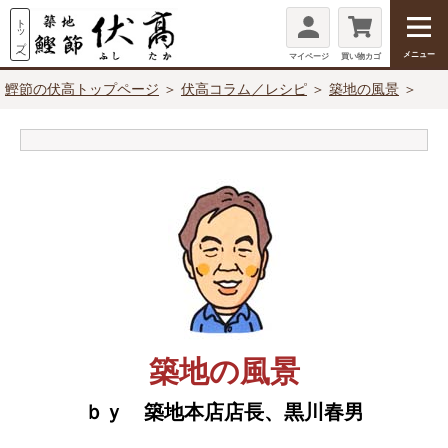
メニュー
マイページ
買い物カゴ
鰹節の伏高トップページ
＞
伏高コラム／レシピ
＞
築地の風景
＞
築地の風景
ｂｙ 築地本店店長、黒川春男