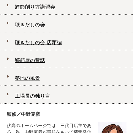
鰹節削り方講習会
聴きだしの会
聴きだしの会 店頭編
鰹節屋の昔話
築地の風景
工場長の独り言
監修／中野克彦
伏高のホームページでは、三代目店主であ
る 私、中野克彦が責任をもって情報発信