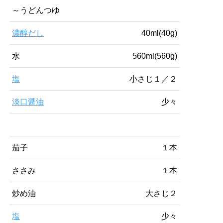
～うどんつゆ
濃醇だし
40ml(40g)
水
560ml(560g)
塩
小さじ１／２
淡口醤油
少々
茄子
１本
ささみ
１本
炒め油
大さじ２
塩
少々