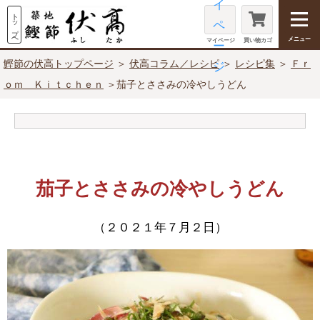
メニュー
マイページ
買い物カゴ
鰹節の伏高トップページ
＞
伏高コラム／レシピ
＞
レシピ集
＞
Ｆｒ
ｏｍ Ｋｉｔｃｈｅｎ
＞茄子とささみの冷やしうどん
茄子とささみの冷やしうどん
（２０２１年７月２日）