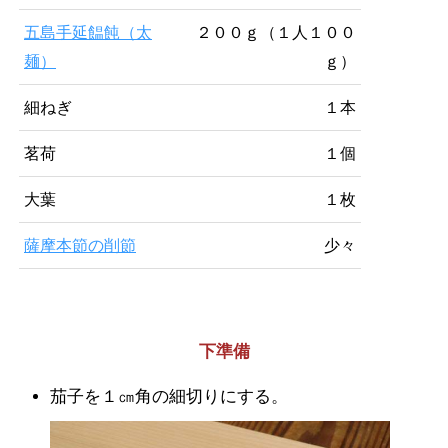
五島手延饂飩（太
２００ｇ（１人１００
麺）
ｇ）
細ねぎ
１本
茗荷
１個
大葉
１枚
薩摩本節の削節
少々
下準備
茄子を１㎝角の細切りにする。