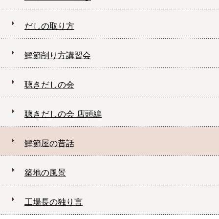
だしの取り方
鰹節削り方講習会
聴きだしの会
聴きだしの会 店頭編
鰹節屋の昔話
築地の風景
工場長の独り言