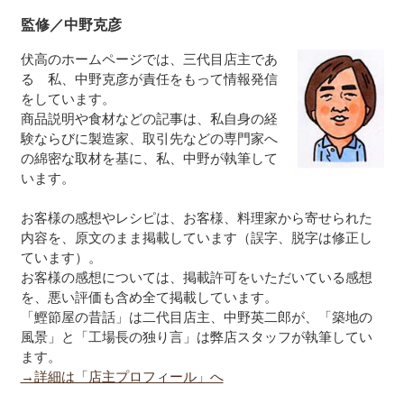
監修／中野克彦
伏高のホームページでは、三代目店主であ
る 私、中野克彦が責任をもって情報発信
をしています。
商品説明や食材などの記事は、私自身の経
験ならびに製造家、取引先などの専門家へ
の綿密な取材を基に、私、中野が執筆して
います。
お客様の感想やレシピは、お客様、料理家から寄せられた
内容を、原文のまま掲載しています（誤字、脱字は修正し
ています）。
お客様の感想については、掲載許可をいただいている感想
を、悪い評価も含め全て掲載しています。
「鰹節屋の昔話」は二代目店主、中野英二郎が、「築地の
風景」と「工場長の独り言」は弊店スタッフが執筆してい
ます。
→詳細は「店主プロフィール」へ