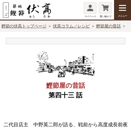
メニュー
マイページ
買い物カゴ
鰹節の伏高トップページ
＞
伏高コラム／レシピ
＞
鰹節屋の昔話
＞
鰹節屋の昔話
第
四十三
話
二代目店主 中野英二郎が語る、戦前から高度成長前夜