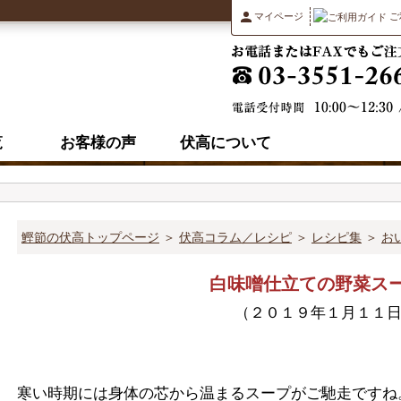
マイページ
ご
覧
お客様の声
伏高について
伏高コラム
鰹節の伏高トップページ
＞
伏高コラム／レシピ
＞
レシピ集
＞
お
白味噌仕立ての野菜
（２０１９年１月１１
寒い時期には身体の芯から温まるスープがご馳走ですね