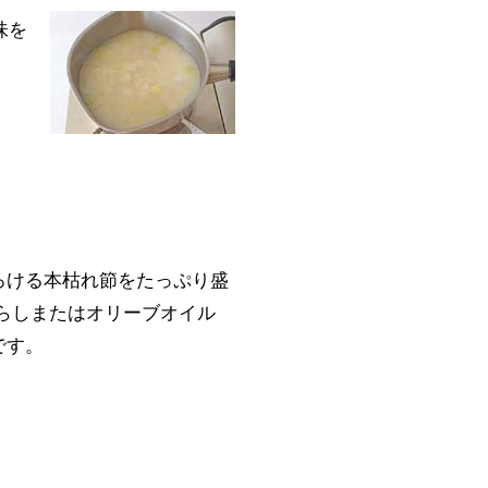
味を
ろける本枯れ節をたっぷり盛
からしまたはオリーブオイル
です。