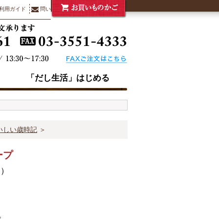
利用ガイド
問い合わせ
「だし生活」はじめる
いしい歳時記
＞
スープ
日）
。