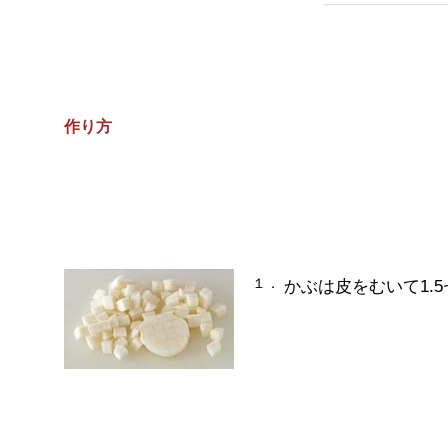
作り方
１．
かぶは皮をむいて1.