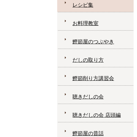
レシピ集
お料理教室
鰹節屋のつぶやき
だしの取り方
鰹節削り方講習会
聴きだしの会
聴きだしの会 店頭編
鰹節屋の昔話