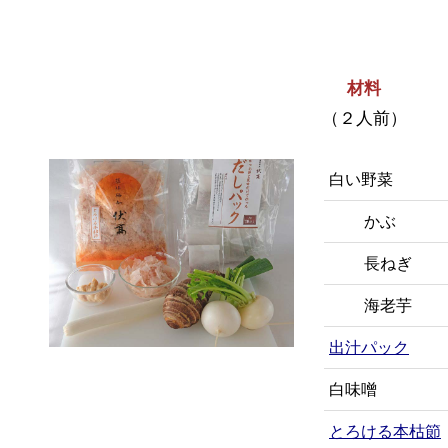
材料
（２人前）
白い野菜
かぶ
長ねぎ
海老芋
出汁パック
白味噌
とろける本枯節