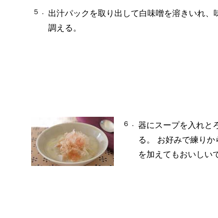
５．
出汁パックを取り出して白味噌を溶きいれ、
調える。
６．
器にスープを入れと
る。 お好みで練り
を加えてもおいしい