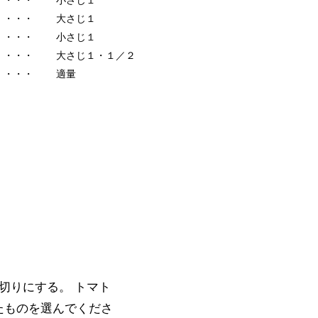
・・・
大さじ１
・・・
小さじ１
・・・
大さじ１・１／２
・・・
適量
切りにする。 トマト
たものを選んでくださ