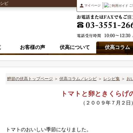
レシピ
マイページ
ご
覧
お客様の声
伏高について
伏高コラム
鰹節の伏高トップページ
＞
伏高コラム／レシピ
＞
レシピ集
＞
お
トマトと卵ときくらげ
（２００９年７月２日
トマトのおいしい季節になりました。