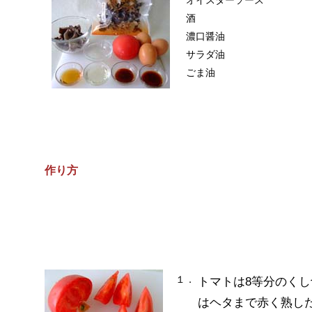
酒
濃口醤油
サラダ油
ごま油
作り方
１．
トマトは8等分のくし
はヘタまで赤く熟し