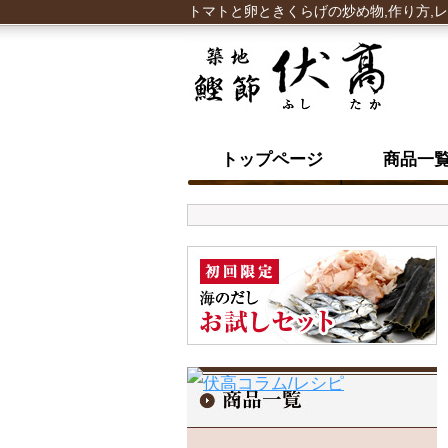
トマトと卵ときくらげの炒め物,作り方,
トップページ
商品一