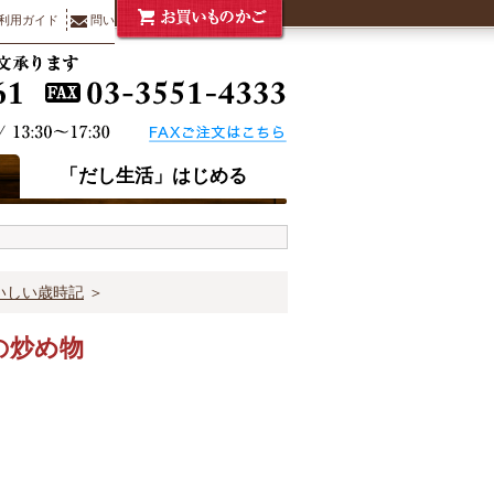
利用ガイド
問い合わせ
「だし生活」はじめる
いしい歳時記
＞
の炒め物
）