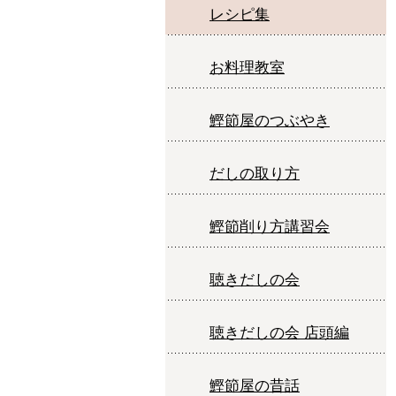
レシピ集
お料理教室
鰹節屋のつぶやき
だしの取り方
鰹節削り方講習会
聴きだしの会
聴きだしの会 店頭編
鰹節屋の昔話