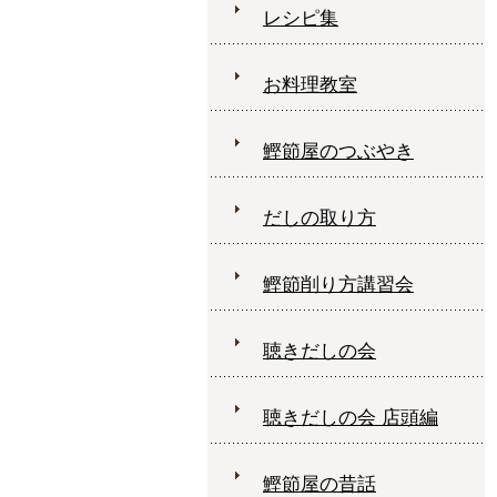
レシピ集
お料理教室
鰹節屋のつぶやき
だしの取り方
鰹節削り方講習会
聴きだしの会
聴きだしの会 店頭編
鰹節屋の昔話