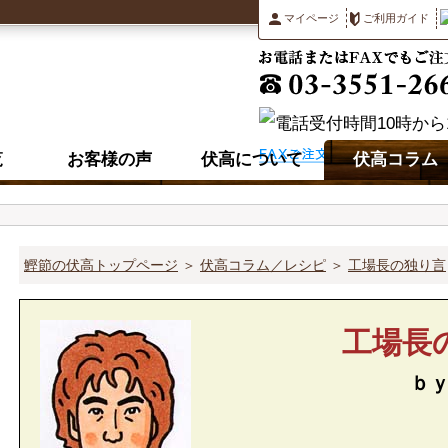
マイページ
ご利用ガイド
覧
お客様の声
伏高について
伏高コラム
鰹節の伏高トップページ
＞
伏高コラム／レシピ
＞
工場長の独り言
工場長
ｂ