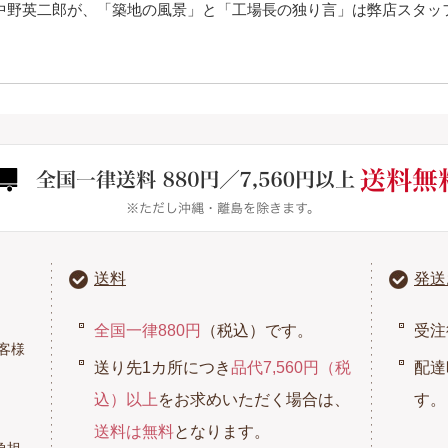
中野英二郎が、「築地の風景」と「工場長の独り言」は弊店スタッ
送料
発送
全国一律880円
（税込）です。
受注
客様
送り先1カ所につき
品代7,560円（税
配達
込）以上
をお求めいただく場合は、
す。
送料は無料
となります。
負担