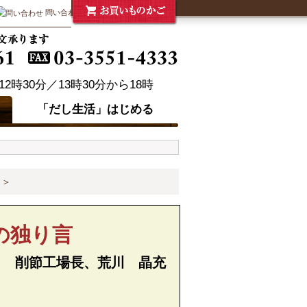
問い合わせ
「だし生活」はじめる
＞
の独り言
ｙ 削節工場長、荒川 晶充