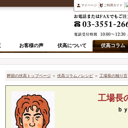
マイページ
ご利用ガイド
覧
お客様の声
伏高について
伏高コラム
鰹節の伏高トップページ
＞
伏高コラム／レシピ
＞
工場長の独り言
工場長
ｂ