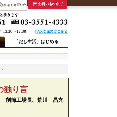
問い合わせ
「だし生活」はじめる
＞
の独り言
ｙ 削節工場長、荒川 晶充