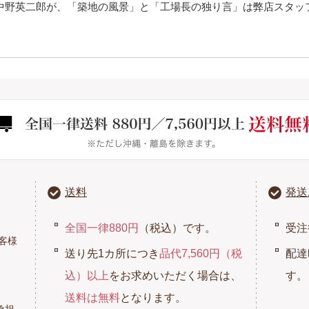
中野英二郎が、「築地の風景」と「工場長の独り言」は弊店スタッ
送料
発送
全国一律880円
（税込）です。
受注
客様
送り先1カ所につき
品代7,560円（税
配達
込）以上
をお求めいただく場合は、
す。
送料は無料
となります。
負担