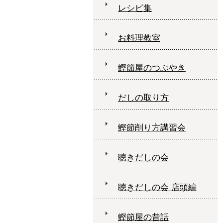
レシピ集
お料理教室
鰹節屋のつぶやき
だしの取り方
鰹節削り方講習会
聴きだしの会
聴きだしの会 店頭編
鰹節屋の昔話