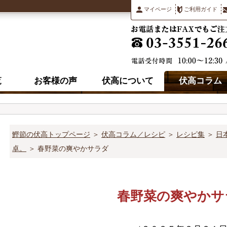
マイページ
ご利用ガイド
覧
お客様の声
伏高について
伏高コラム
鰹節の伏高トップページ
＞
伏高コラム／レシピ
＞
レシピ集
＞
日
卓。
＞ 春野菜の爽やかサラダ
春野菜の爽やかサ