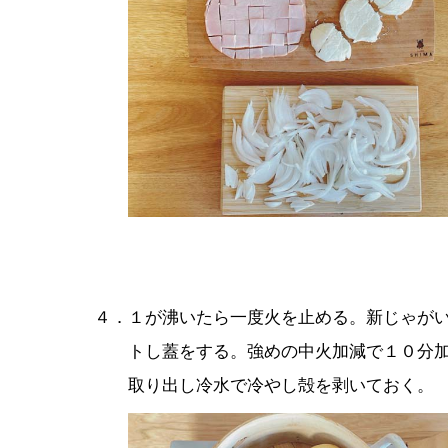
４．１が沸いたら一度火を止める。新じゃが
トし蓋をする。強めの中火加減で１０分
取り出し冷水で冷やし殻を剥いておく。