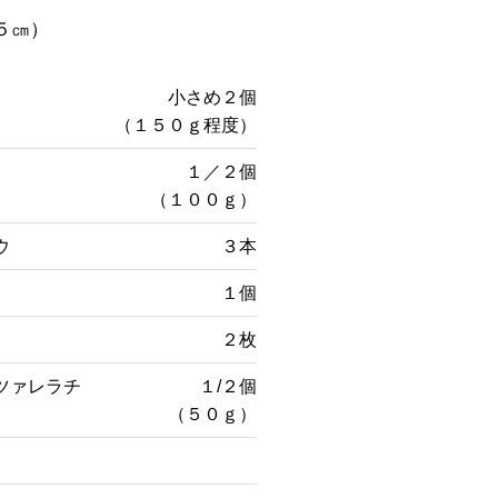
５㎝）
小さめ２個
（１５０ｇ程度）
１／２個
（１００ｇ）
ウ
３本
１個
２枚
ツァレラチ
１/２個
（５０ｇ）