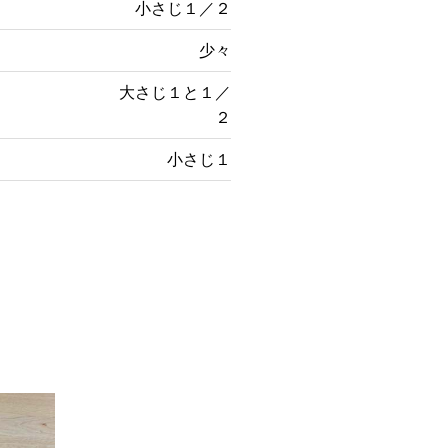
小さじ１／２
少々
大さじ１と１／
２
小さじ１
。