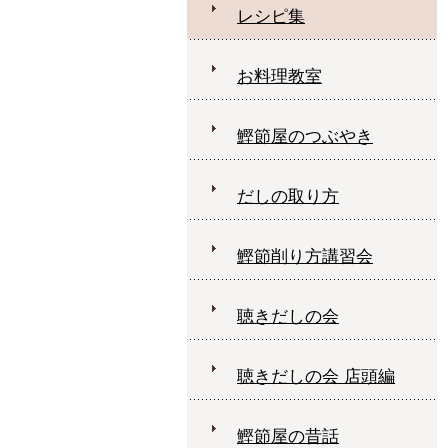
レシピ集
お料理教室
鰹節屋のつぶやき
だしの取り方
鰹節削り方講習会
聴きだしの会
聴きだしの会 店頭編
鰹節屋の昔話