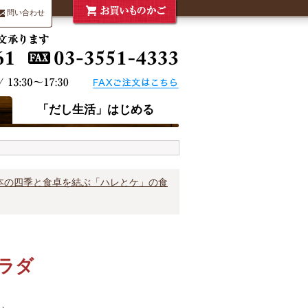
問い合わせ
「だし生活」はじめる
本の四季と食卓を結ぶ「ハレとケ」の食
ラダ