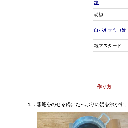
塩
胡椒
白バルサミコ酢
粒マスタード
作り方
１．蒸篭をのせる鍋にたっぷりの湯を沸かす