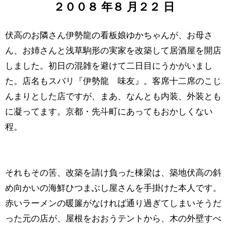
２００８
年
８
月
２２
日
伏高のお隣さん伊勢龍の看板娘ゆかちゃんが、お母さ
ん、お姉さんと浅草駒形の実家を改築して居酒屋を開店
しました。初日の混雑を避けて二日目にうかがいまし
た。店名もスバリ『伊勢龍 味友』。客席十二席のこじ
んまりとした店ですが、まあ、なんとも内装、外装とも
に凝ってます。京都・先斗町にあってもおかしくない
程。
それもその筈、改築を請け負った棟梁は、築地伏高の斜
め向かいの海鮮ひつまぶし屋さんを手掛けた本人です。
赤いラーメンの暖簾がなければ通り過ぎてしまいそうだ
った元の店が、屋根をおおうテントから、木の外壁すべ