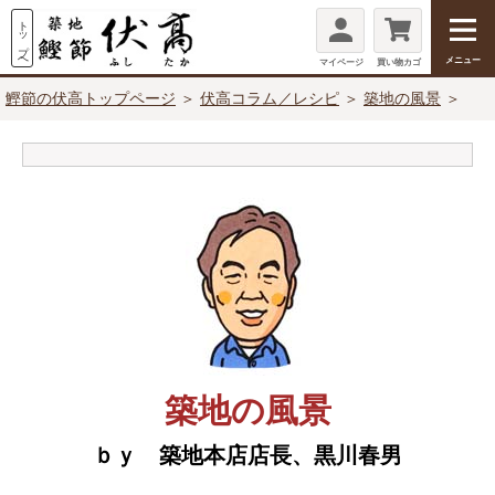
メニュー
マイページ
買い物カゴ
鰹節の伏高トップページ
＞
伏高コラム／レシピ
＞
築地の風景
＞
築地の風景
ｂｙ 築地本店店長、黒川春男