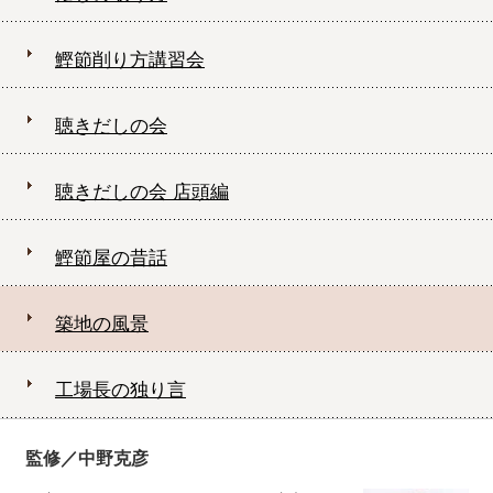
鰹節削り方講習会
聴きだしの会
聴きだしの会 店頭編
鰹節屋の昔話
築地の風景
工場長の独り言
監修／中野克彦