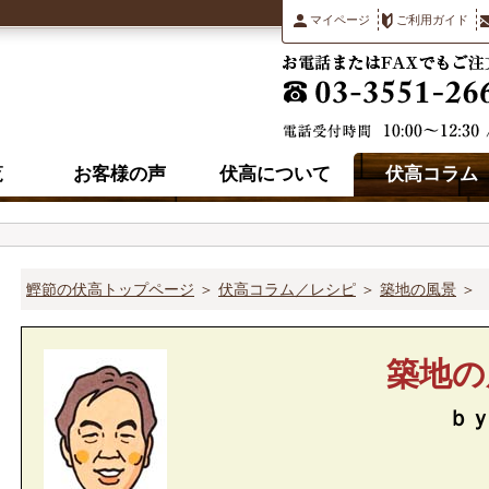
マイページ
ご利用ガイド
覧
お客様の声
伏高について
伏高コラム
鰹節の伏高トップページ
＞
伏高コラム／レシピ
＞
築地の風景
＞
築地の
ｂ