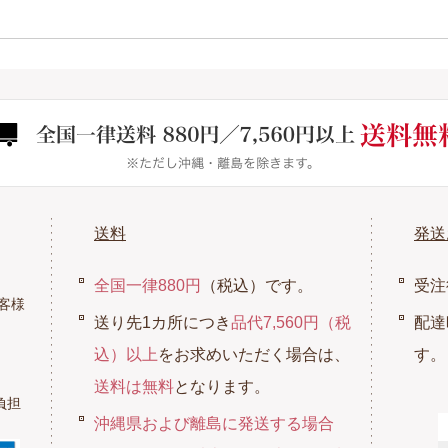
送料
発送
全国一律880円
（税込）です。
受注
客様
送り先1カ所につき
品代7,560円（税
配達
込）以上
をお求めいただく場合は、
す。
送料は無料
となります。
負担
沖縄県および離島に発送する場合