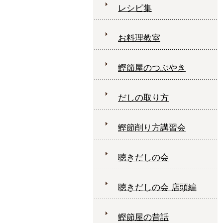
レシピ集
お料理教室
鰹節屋のつぶやき
だしの取り方
鰹節削り方講習会
聴きだしの会
聴きだしの会 店頭編
鰹節屋の昔話