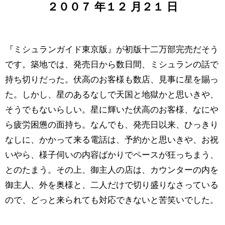
２００７
年
１２
月
２１
日
『ミシュランガイド東京版』が初版十二万部完売だそう
です。築地では、発売日から数日間、ミシュランの話で
持ち切りだった。伏高のお客様も数店、見事に星を賜っ
た。しかし、星のあるなしで天国と地獄かと思いきや、
そうでもないらしい。星に輝いた伏高のお客様、なにや
ら疲労困憊の面持ち。なんでも、発売日以来、ひっきり
なしに、かかって来る電話は、予約かと思いきや、お祝
いやら、様子伺いの内容ばかりでペースが狂っちまう、
とのたまう。その上、御主人の店は、カウンターの内を
御主人、外を奥様と、二人だけで切り盛りなさっている
ので、どっと来られても対応できないと苦笑いでした。