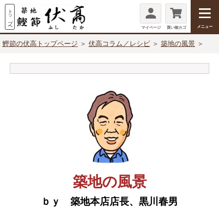
メニュー
マイページ
買い物カゴ
鰹節の伏高トップページ
＞
伏高コラム／レシピ
＞
築地の風景
＞
築地の風景
ｂｙ 築地本店店長、黒川春男