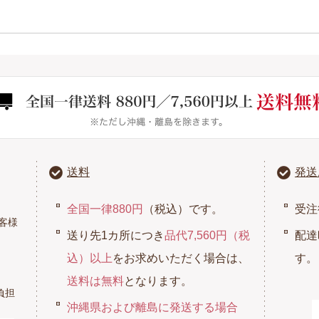
送料
発送
全国一律880円
（税込）です。
受注
客様
送り先1カ所につき
品代7,560円（税
配達
込）以上
をお求めいただく場合は、
す。
送料は無料
となります。
負担
沖縄県および離島に発送する場合