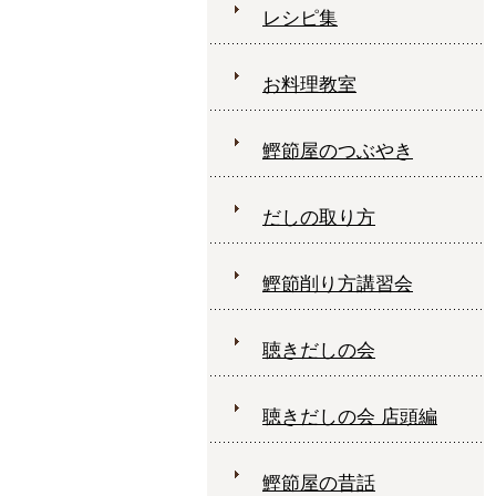
レシピ集
お料理教室
鰹節屋のつぶやき
だしの取り方
鰹節削り方講習会
聴きだしの会
聴きだしの会 店頭編
鰹節屋の昔話