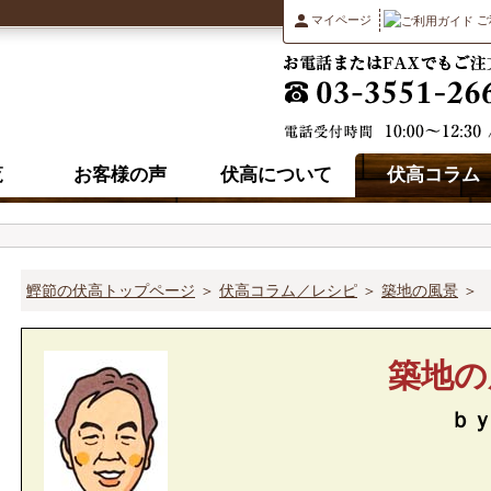
マイページ
ご
覧
お客様の声
伏高について
伏高コラム
鰹節の伏高トップページ
＞
伏高コラム／レシピ
＞
築地の風景
＞
築地の
ｂ