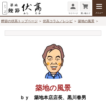
メニュー
マイページ
買い物カゴ
鰹節の伏高トップページ
＞
伏高コラム／レシピ
＞
築地の風景
＞
築地の風景
ｂｙ 築地本店店長、黒川春男