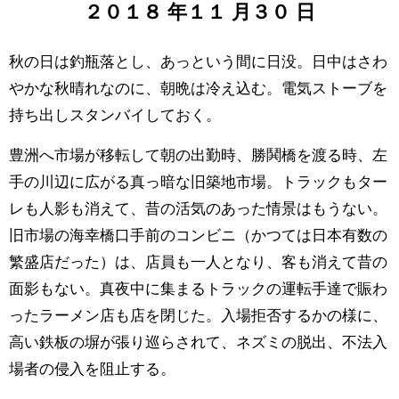
２０１８
年
１１
月
３０
日
秋の日は釣瓶落とし、あっという間に日没。日中はさわ
やかな秋晴れなのに、朝晩は冷え込む。電気ストーブを
持ち出しスタンバイしておく。
豊洲へ市場が移転して朝の出勤時、勝鬨橋を渡る時、左
手の川辺に広がる真っ暗な旧築地市場。トラックもター
レも人影も消えて、昔の活気のあった情景はもうない。
旧市場の海幸橋口手前のコンビニ（かつては日本有数の
繁盛店だった）は、店員も一人となり、客も消えて昔の
面影もない。真夜中に集まるトラックの運転手達で賑わ
ったラーメン店も店を閉じた。入場拒否するかの様に、
高い鉄板の塀が張り巡らされて、ネズミの脱出、不法入
場者の侵入を阻止する。