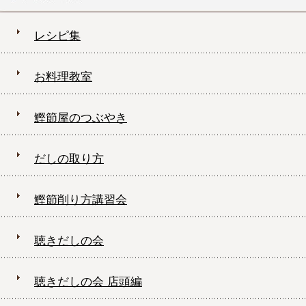
レシピ集
お料理教室
鰹節屋のつぶやき
だしの取り方
鰹節削り方講習会
聴きだしの会
聴きだしの会 店頭編