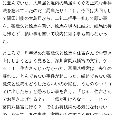
に並んでいた。大鳥居と境内の鳥居をくぐる正式な参拝
法を忘れていたのだ（罰当たり！！）。今回は大回りし
て隅田川側の大鳥居から。二礼二拝手一礼して願い事
を。破魔矢と絵馬を買い、絵馬を境内に結ぶ。絵馬は持
ち帰らず、願い事を書いて境内に結ぶ事も知らなかっ
た。
ところで、昨年求めた破魔矢と絵馬を住吉さんでお焚き
上げしようとよく見ると、深川富岡八幡宮の文字。ゲ
ッ！！ 住吉さんじゃなかった。富岡八幡宮は、去年の
暮れに、とんでもない事件が起こった。縁起でもない破
魔矢と絵馬をどうしたらいいのか悩む。うちのやつ「ゴ
ミに出したら」と恐ろしい事を言う。「じゃ、住吉さん
でお焚き上げする？」、「気が引けるなー」、「じゃ、
富岡八幡宮に行く？ でもお賽銭納める気になれない
の。だって、あの事件、宮司がものすごく稼いでいたか