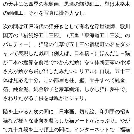
の天井には四季の花鳥画、黒漆の螺旋細工、壁は木格木
の組細工。それを写真に撮る人なし。
次の間は江戸時代の猫好きとして有名な浮世絵師、歌川
国芳の「猫飼好五十三匹」（広重「東海道五十三次」の
パロディー）、猫達の仕草で五十三の宿場町の名をダジ
ャレで表現した戯画（例えば、日本橋－にほんだし－猫
が二本の鰹節を前足でつかんだ絵）を立体陶芸家の小澤
さんが絵から飛び出したみたいにリアルに再現。五十三
体は見応え十分。この部屋も柱、壁、天井すべて純金
箔、純金泥、純金砂子と豪華絢爛。しかし猫に夢中で、
さわりたがる子供を母親がピシャリ。
階を上がると次の間に、日本画、切り絵、印判手の招き
猫など様々な趣向を凝らした猫アートがたっぷり。やが
て九十九段を上り頂上の間に。インターネットで「福猫