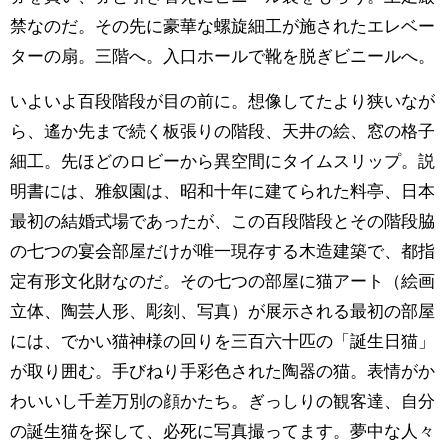
禁なのだ。その先に豪華な螺旋細工が施されたエレベー
ターの扇。三階へ。入口ホールで靴を脱ぎビニールへ。
いよいよ百段階段が目の前に。想像してたより狭いなが
ら、遙か先まで続く板張りの階段、天井の絵、窓の格子
細工。先ほどのロビーから異空間にタイムスリップ。説
明書には、雅叙園は、昭和十年に建てられた料亭、日本
最初の結婚式場であったが、この百段階段とその階段脇
の七つの宴会部屋だけが唯一現存する木造建築で、都指
定有形文化財なのだ。その七つの部屋に猫アート（絵画
立体、陶芸人形、彫刻、写真）が展示される最初の部屋
には、でかい猫神様の回りを三百六十匹の「誕生日猫」
が取り囲む。手びねり手彩色された陶器の猫。表情がか
わいいし千差万別の顔かたち。ぎっしりの観客達、自分
の誕生猫を探して、必死に写真撮ってます。夢中な人々