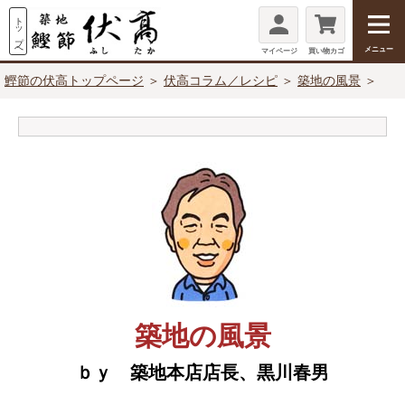
メニュー
マイページ
買い物カゴ
鰹節の伏高トップページ
＞
伏高コラム／レシピ
＞
築地の風景
＞
築地の風景
ｂｙ 築地本店店長、黒川春男