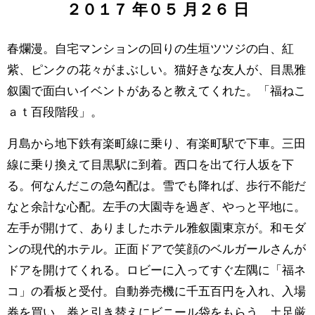
２０１７
年
０５
月
２６
日
春爛漫。自宅マンションの回りの生垣ツツジの白、紅
紫、ピンクの花々がまぶしい。猫好きな友人が、目黒雅
叙園で面白いイベントがあると教えてくれた。「福ねこ
ａｔ百段階段」。
月島から地下鉄有楽町線に乗り、有楽町駅で下車。三田
線に乗り換えて目黒駅に到着。西口を出て行人坂を下
る。何なんだこの急勾配は。雪でも降れば、歩行不能だ
なと余計な心配。左手の大園寺を過ぎ、やっと平地に。
左手が開けて、ありましたホテル雅叙園東京が。和モダ
ンの現代的ホテル。正面ドアで笑顔のベルガールさんが
ドアを開けてくれる。ロビーに入ってすぐ左隅に「福ネ
コ」の看板と受付。自動券売機に千五百円を入れ、入場
券を買い、券と引き替えにビニール袋をもらう。土足厳